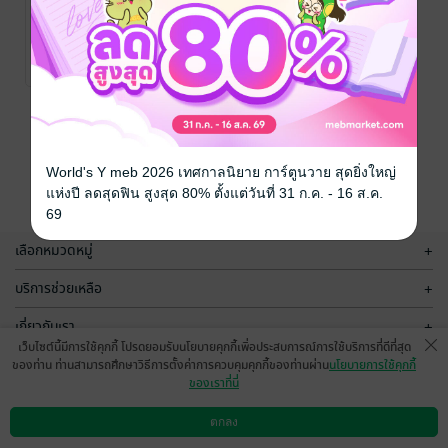
Why? ถ้ำ
Jeong, Soo-Eun
(ช็อง, ซูอึน) / สโรช
การ์ตูนเด็ก/การ์ตูน
หลวงจำปา แปล
ความรู้
/
No Rating
Nanmeebooks
หน้าที่ 1
World's Y meb 2026 เทศกาลนิยาย การ์ตูนวาย สุดยิ่งใหญ่
แห่งปี ลดสุดฟิน สูงสุด 80% ตั้งแต่วันที่ 31 ก.ค. - 16 ส.ค.
69
เลือกหมวดหมู่
+
บริการช่วยเหลือ
+
เกี่ยวกับเรา
+
เว็บไซต์นี้มีการใช้คุกกี้ โปรดยอมรับนโยบายคุกกี้เพื่อประสบการณ์การใช้บริการที่ดีที่สุด
กลุ่มธุรกิจในเครือ
+
ของท่าน ท่านสามารถศึกษาวิธีการตั้งค่าการควบคุมคุกกี้ของท่านผ่าน
นโยบายการใช้คุกกี้
ของเราที่นี่
ตกลง
ดาวน์โหลดแอป
วิธีการใช้งาน
ติดต่อเรา