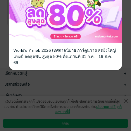
หลักนิติธรรม:
คู่มือสำหรับ
นักการเมืองและ
The Raoul
Wallenberg
การเมือง/รัฐศาสตร์
ผู้ทำงาน
6 Rating
Institute of Human
การเมือง ( Rule
Rights and
of Law: A
Humanitarian Law
Guide for
และ The Hague
Politicians)
Institute for the
หน้าที่ 1
Internationalisation
World's Y meb 2026 เทศกาลนิยาย การ์ตูนวาย สุดยิ่งใหญ่
of Law / สุดารักษ์ สุ
แห่งปี ลดสุดฟิน สูงสุด 80% ตั้งแต่วันที่ 31 ก.ค. - 16 ส.ค.
วรรณานนท์ แปล
/
69
Bookscape
Publishing House
เลือกหมวดหมู่
+
บริการช่วยเหลือ
+
เกี่ยวกับเรา
+
เว็บไซต์นี้มีการใช้คุกกี้ โปรดยอมรับนโยบายคุกกี้เพื่อประสบการณ์การใช้บริการที่ดีที่สุด
กลุ่มธุรกิจในเครือ
+
ของท่าน ท่านสามารถศึกษาวิธีการตั้งค่าการควบคุมคุกกี้ของท่านผ่าน
นโยบายการใช้คุกกี้
ของเราที่นี่
ตกลง
ดาวน์โหลดแอป
วิธีการใช้งาน
ติดต่อเรา