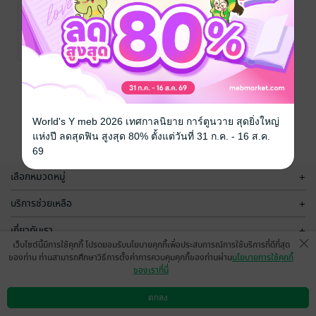
60 วิธีรับมือคน
ตรรกะเพี้ยน
ซากิโกะ ยามาซากิ,
โคซุเอะ มิยาชิโระ
พัฒนาตนเอง
No Rating
และยูกิโกะ คิคุจิ/
ธนัญ พลแสน
/
Amarin How to
หน้าที่ 1
World's Y meb 2026 เทศกาลนิยาย การ์ตูนวาย สุดยิ่งใหญ่
แห่งปี ลดสุดฟิน สูงสุด 80% ตั้งแต่วันที่ 31 ก.ค. - 16 ส.ค.
69
เลือกหมวดหมู่
+
บริการช่วยเหลือ
+
เกี่ยวกับเรา
+
เว็บไซต์นี้มีการใช้คุกกี้ โปรดยอมรับนโยบายคุกกี้เพื่อประสบการณ์การใช้บริการที่ดีที่สุด
กลุ่มธุรกิจในเครือ
+
ของท่าน ท่านสามารถศึกษาวิธีการตั้งค่าการควบคุมคุกกี้ของท่านผ่าน
นโยบายการใช้คุกกี้
ของเราที่นี่
ตกลง
ดาวน์โหลดแอป
วิธีการใช้งาน
ติดต่อเรา