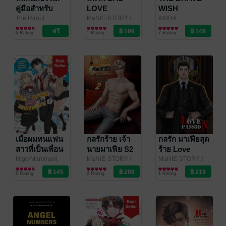
คู่มือสำหรับ
LOVE
WISH
นักการเมืองและ
REVENGING
The Raoul
MaNIE-STORY
/
AKIRA
Wallenberg
การเมือง/รัฐศาสตร์
maniestory
นิยายโรมานซ์
SAKAMOTO
การ์ตูนทั่วไป
ผู้ทำงาน
สุดยอดผู้กล้า
6 Rating
1 Rating
7 Rating
Institute of Human
/MANIMANI
การเมือง ( Rule
เปิดบัญชีแค้น
Rights and
ONONATA
/ Siam
of Law: A
เล่ม 14
Humanitarian Law
Inter Comics
Guide for
และ The Hague
Politicians)
Institute for the
Internationalisation
of Law / สุดารักษ์ สุ
วรรณานนท์ แปล
/
Bookscape
Publishing House
เมื่อผมทนแฟน
กลรักร้าย เจ้า
กลรัก มาเฟียสุด
สาวที่เป็นเพื่อน
นายมาเฟีย S2
ร้าย Love
สมัยเด็กสุดท็อก
Love
Passion
Hige/Manimani
MaNIE-STORY
/
MaNIE-STORY
/
Ononata
การ์ตูนทั่วไป
/
maniestory
นิยายโรมานซ์
maniestory
นิยายโรมานซ์
ซิกไม่ไหวเลย
Beginning S2
6 Rating
2 Rating
1 Rating
LUCKPIM
ประกาศตัดขาด
Publishing
~แต่พอเริ่มใช้
ชีวิตในแบบตัว
เอง สาวสวยที่นั่ง
ข้างๆ ดันมา