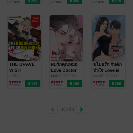
3 Rating
1 Rating
3 Rating
THE BRAVE
ผมรักคุณหมอ
ขโมยรัก กับดัก
WISH
Love Doctor
หัวใจ Love is
REVENGING
true
AKIRA
MaNIE-STORY
/
MaNIE-STORY
/
SAKAMOTO
การ์ตูนทั่วไป
maniestory
นิยายโรมานซ์
maniestory
นิยายโรมานซ์
สุดยอดผู้กล้า
9 Rating
2 Rating
1 Rating
/MANIMANI
เปิดบัญชีแค้น
ONONATA
/ Siam
เล่ม 12
Inter Comics
หน้าที่ 1