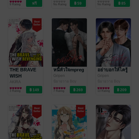
JiEun/FANTAMANI
การ์ตูนทั่วไป
ลัมโบ
การตลาดและการ
ลัมโบ
พัฒนาตนเอง
ทองคำสำหรับ
ด้วย
9 Rating
No Rating
No Rating
/ NETCOMICS
บัญชี
พ่อค้าแม่ค้า
วิทยาศาสตร์
ออนไลน์ เปลี่ยน
แห่งการเนรมิต
คนเลื่อนผ่าน ให้
เป็นคนโอน
ภายใน 3 วินาที
แรก
THE BRAVE
หนี้หัวใจmpreg
อย่าบอกให้ไครู้
WISH
Gripen
Gripen
(MeanMania.)
นิยายวาย Boy
/
(MeanMania.)
นิยายวาย Boy
/
REVENGING
AKIRA
MeanMania.
Love / Yaoi
MeanMania.
Love / Yaoi
SAKAMOTO
การ์ตูนทั่วไป
สุดยอดผู้กล้า
3 Rating
7 Rating
13 Rating
/MANIMANI
เปิดบัญชีแค้น
ONONATA
/ Siam
เล่ม 16
Inter Comics