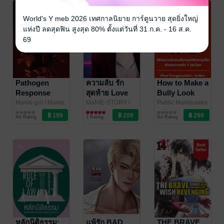
กว่าใคร
World's Y meb 2026 เทศกาลนิยาย การ์ตูนวาย สุดยิ่งใหญ่
แห่งปี ลดสุดฟิน สูงสุด 80% ตั้งแต่วันที่ 31 ก.ค. - 16 ส.ค.
69
Pathogen
ความลับ รัก
How to Make a
Response
สุดท้าย Love
Bully Look
Manual : การ
the end
Stupid in 1
Mania-girl
/ Mania
MaNIE-STORY
/
Public Manipulator
girl
ความรู้ทั่วไป
maniestory
นิยายโรมานซ์
จิตวิทยา
เอาตัวรอดและ
Sentence : วิธี
No Rating
1 Rating
No Rating
ป้องกันภัย
ตอกกลับคน
ชีวภาพ
ที่มาแซะให้
กลายเป็นตัว
ตลกภายใน 1
ประโยค
หลักนิติธรรม:
แพ้รัก BAD
THE BRAVE