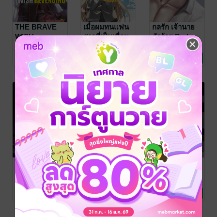
THE BRAVE
เมื่อผมทนแฟน
กลรัก เจ้านาย
WISH
สาวที่เป็นเพื่อน
ตัวร้าย Bad
REVENGING
สมัยเด็กสุดท็อก
Moment
AKIRA
Hige/Manimani
MaNIE-STORY
/
SAKAMOTO
การ์ตูนทั่วไป
Ononata
การ์ตูนทั่วไป
/
maniestory
นิยายโรมานซ์
สุดยอดผู้กล้า
ซิกไม่ไหวเลย
7 Rating
1 Rating
No Rating
/MANIMANI
LUCKPIM
เปิดบัญชีแค้น
ประกาศตัดขาด
ONONATA
/ Siam
Publishing
เล่ม 15
~แต่พอเริ่มใช้
Inter Comics
ชีวิตในแบบตัว
เอง สาวสวยที่นั่ง
ข้างๆ ดันมา
สารภาพรักซะ
งั้น~ เล่ม 02
รู้ตัวอีกทีปืนของ
Hidden Power
Mind of Killer
ผมก็เลอะนมผง
กลยุทธ์เอาตัว
อ่านใจฆาตกร :
ทุกวัน
รอดในสังคมยุค
บทเรียนจาก
Gripen
Mania-girl
/ Mania
Mania-girl
/ Mania
(MeanMania.)
นิยายวาย Boy
/
girl
จิตวิทยา
girl
จิตวิทยา
นี้โดยไม่ผิดกฎ
ความร้ายกาจ
12 Rating
No Rating
No Rating
MeanMania.
Love / Yaoi
ไม่ผิดศีลธรรม
ของมนุษย์
แต่ยังได้เปรียบ