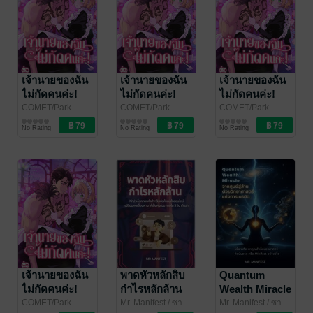
เจ้านายของฉัน
เจ้านายของฉัน
เจ้านายของฉัน
ไม่กัดคนค่ะ!
ไม่กัดคนค่ะ!
ไม่กัดคนค่ะ!
004
003
002
COMET/Park
COMET/Park
COMET/Park
JiEun/FANTAMANI
การ์ตูนทั่วไป
JiEun/FANTAMANI
การ์ตูนทั่วไป
JiEun/FANTAMANI
การ์ตูนทั่วไป
No Rating
No Rating
No Rating
/ NETCOMICS
/ NETCOMICS
/ NETCOMICS
เจ้านายของฉัน
พาดหัวหลักสิบ
Quantum
ไม่กัดคนค่ะ!
กำไรหลักล้าน
Wealth Miracle
001
99 ประโยค
จากศูนย์สู่ล้าน
COMET/Park
Mr. Manifest
/ ซา
Mr. Manifest
/ ซา