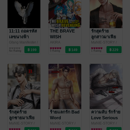
สารภาพรักซะ
งั้น~ เล่ม 01
11:11 ถอดรหัส
THE BRAVE
รักสุดร้าย
เลขนางฟ้า
WISH
ลูกสาวมาเฟีย
(Angel
REVENGING
Bad
Gfang Manifester
/
AKIRA
MaNIE-STORY
/
gfangmanifester
ความเชื่อและ
SAKAMOTO
การ์ตูนทั่วไป
maniestory
นิยายโรมานซ์
Numbers
สุดยอดผู้กล้า
Confusion
No Rating
5 Rating
1 Rating
ศาสนา/พระเครื่อง
/MANIMANI
Decoded)
เปิดบัญชีแค้น
ONONATA
/ Siam
เล่ม 13
Inter Comics
รักสุดร้าย
ร้ายแลกรัก Bad
ความลับ รักร้าย
ลูกชายมาเฟีย
Word
Love Serious
Bad
MaNIE-STORY
/
MaNIE-STORY
/
MaNIE-STORY
/
maniestory
นิยายโรมานซ์
maniestory
นิยายโรมานซ์
maniestory
นิยายโรมานซ์
Relationship