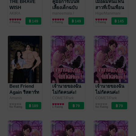
THE BRAVE
คู่มือการเป็นพี่
เมื่อผมทนแฟน
WISH
เลี้ยงเด็กฉบับ
สาวที่เป็นเพื่อน
REVENGING
ปีศาจ
สมัยเด็กสุดท็อก
AKIRA
maneemala
/
Hige/Manimani
SAKAMOTO
การ์ตูนทั่วไป
Paranormal
นิยายแฟนตาซี
Ononata
การ์ตูนทั่วไป
/
สุดยอดผู้กล้า
ซิกไม่ไหวเลย
2 Rating
1 Rating
1 Rating
/MANIMANI
Belove
LUCKPIM
เปิดบัญชีแค้น
ประกาศตัดขาด
ONONATA
/ Siam
Publishing
เล่ม 17
~แต่พอเริ่มใช้
Inter Comics
ชีวิตในแบบตัว
เอง สาวสวยที่นั่ง
ข้างๆ ดันมา
สารภาพรักซะ
งั้น~ เล่ม 03
Best Friend
เจ้านายของฉัน
เจ้านายของฉัน
Again รีสตาร์ท
ไม่กัดคนค่ะ!
ไม่กัดคนค่ะ!
รักฉบับเพื่อน
006
005
Amanis
COMET/Park
COMET/Park
นิยายโรมานซ์
JiEun/FANTAMANI
การ์ตูนทั่วไป
JiEun/FANTAMANI
การ์ตูนทั่วไป
สนิท
No Rating
1 Rating
No Rating
/ NETCOMICS
/ NETCOMICS