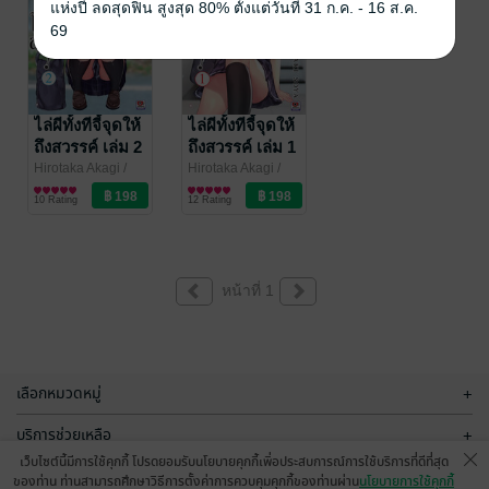
แห่งปี ลดสุดฟิน สูงสุด 80% ตั้งแต่วันที่ 31 ก.ค. - 16 ส.ค.
69
ไล่ผีทั้งทีจี้จุดให้
ไล่ผีทั้งทีจี้จุดให้
ถึงสวรรค์ เล่ม 2
ถึงสวรรค์ เล่ม 1
Hirotaka Akagi /
Hirotaka Akagi /
Mataro
ไลท์โนเวล
/ สำนักพิมพ์
Mataro
ไลท์โนเวล
/ สำนักพิมพ์
10 Rating
12 Rating
เซนชู
เซนชู
หน้าที่ 1
เลือกหมวดหมู่
+
บริการช่วยเหลือ
+
เว็บไซต์นี้มีการใช้คุกกี้ โปรดยอมรับนโยบายคุกกี้เพื่อประสบการณ์การใช้บริการที่ดีที่สุด
เกี่ยวกับเรา
+
ของท่าน ท่านสามารถศึกษาวิธีการตั้งค่าการควบคุมคุกกี้ของท่านผ่าน
นโยบายการใช้คุกกี้