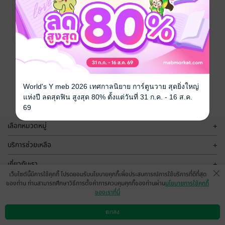
โลกที่เธอจะรัก
รักสุดอินโน
ผม
เซนต์ของเหล่า
ลูกสัตว์ผู้ใสซื่อ
Ryo Takagi/ReiMei
Mimeko Miyako /
แปล
การ์ตูน Boy Love /
/ Nabu
ReiMei แปล
การ์ตูน Boy Love /
/
17 Rating
24 Rating
Publishing
Yaoi
Nabu Publishing
Yaoi
หน้าที่ 1
World's Y meb 2026 เทศกาลนิยาย การ์ตูนวาย สุดยิ่งใหญ่
แห่งปี ลดสุดฟิน สูงสุด 80% ตั้งแต่วันที่ 31 ก.ค. - 16 ส.ค.
69
เลือกหมวดหมู่
+
บริการช่วยเหลือ
+
เกี่ยวกับเรา
+
เว็บไซต์นี้มีการใช้คุกกี้ โปรดยอมรับนโยบายคุกกี้เพื่อประสบการณ์การใช้บริการที่ดีที่สุด
กลุ่มธุรกิจในเครือ
+
ของท่าน ท่านสามารถศึกษาวิธีการตั้งค่าการควบคุมคุกกี้ของท่านผ่าน
นโยบายการใช้คุกกี้
ของเราที่นี่
ตกลง
ดาวน์โหลดแอป
วิธีการใช้งาน
ติดต่อเรา