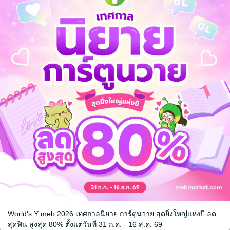
 เล่ม 1
เกิดใหม่เป็นน้องสาวตัวร้าย
เกิดใหม่เป็น
ในรามเกียรติ์ เล่ม 2 จบ
ในรามเกียรติ์
อ
ve / Yaoi
กฤตกันยา
/ นีทเฮอ
กฤตกันยา
/ นีท
นิยายแฟนตาซี
นิยายแฟนตาซี
3 Rating
5 Rating
World's Y meb 2026 เทศกาลนิยาย การ์ตูนวาย สุดยิ่งใหญ่แห่งปี ลด
หน้าที่ 1
สุดฟิน สูงสุด 80% ตั้งแต่วันที่ 31 ก.ค. - 16 ส.ค. 69