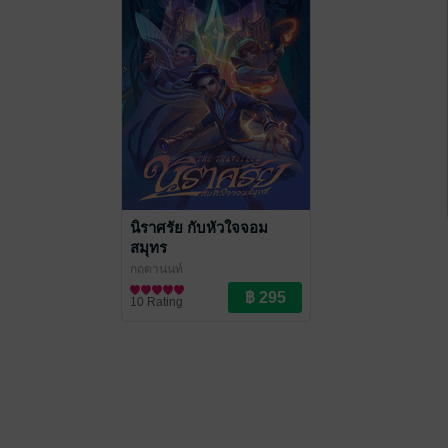
นิราศรัย กับหัวใจจอม
สมุทร
กฤตานนท์
นิยายแฟนตาซี
10 Rating