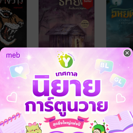
ฉ.ปรับปรุง)
ธี่หยด...สิ้นเสียงครวญคลั่ง
ธี่หยด... แว
คลั่ง
กพิมพ์ Prism
กฤตานนท์
/ แพรวสำนักพิมพ์
าขวัญ
นิยายลึกลับ/เขย่าขวัญ
กฤตานนท์
นิยายลึกลับ/เขย
34 Rating
36 Rating