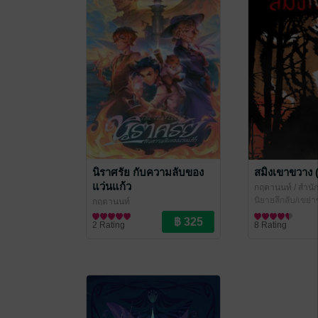
นิราศรัย กับความลับของ
สมิงเขาขวาง (
แว่นแก้ว
กฤตานนท์
/ สำนั
นิยายลึกลับ/เขย่
กฤตานนท์
นิยายแฟนตาซี
2 Rating
8 Rating