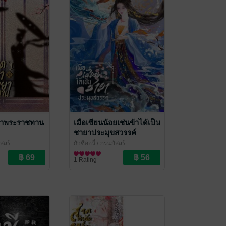
ยาพระราชทาน
เมื่อเซียนน้อยเช่นข้าได้เป็น
ชายาประมุขสวรรค์
สสร์
กัวซืออวี่
/ ภรนภัสสร์
ราณ
นิยายรักจีนโบราณ
1 Rating