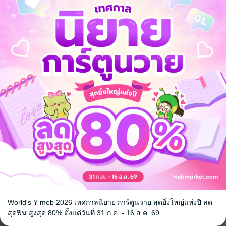
องท่านแม่ทัพ
เกิดใหม่อีกครั้งก็ยังเป็น
สามีของข้าบ
ภรรยาของเสนาบดีชั่ว
อย่างไร
สร์
ณ
กัวซืออวี่
/ ภรนภัสสร์
กัวซืออวี่
/ ภรนภั
นิยายรักจีนโบราณ
นิยายรักจีนโบ
3 Rating
5 Rating
World's Y meb 2026 เทศกาลนิยาย การ์ตูนวาย สุดยิ่งใหญ่แห่งปี ลด
สุดฟิน สูงสุด 80% ตั้งแต่วันที่ 31 ก.ค. - 16 ส.ค. 69