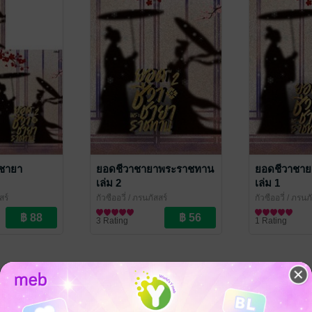
ชายา
ยอดชีวาชายาพระราชทาน
ยอดชีวาชา
เล่ม 2
เล่ม 1
สร์
กัวซืออวี่
/ ภรนภัสสร์
กัวซืออวี่
/ ภรนภั
ณ
นิยายรักจีนโบราณ
นิยายรักจีนโบ
3 Rating
1 Rating