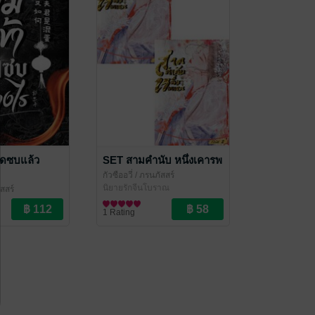
ัดซบแล้ว
SET สามคำนับ หนึ่งเคารพ
กัวซืออวี่
/ ภรนภัสสร์
นิยายรักจีนโบราณ
สสร์
ราณ
1 Rating