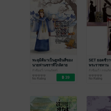
ทะลุมิติมาเป็นฮูหยินสี่ของ
SET ยอดชีวา
นายท่านชราที่ใกล้ตาย
พระราชทาน
กัวซืออวี่
/ ภรนภัสสร์
กัวซืออวี่
/ ภรนภัส
นิยายรักจีนโบราณ
นิยายรักจีนโบรา
No Rating
No Rating