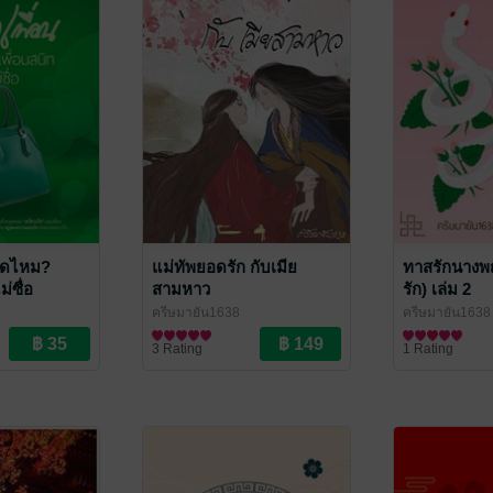
ผิดไหม?
แม่ทัพยอดรัก กับเมีย
ทาสรักนางพญ
่ซื่อ
สามหาว
รัก) เล่ม 2
ครีษมายัน1638
ครีษมายัน1638
นิยายรักจีนโบราณ
นิยายกำลังภาย
3 Rating
1 Rating