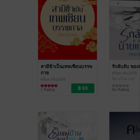
สามีข้าเป็นเทพเซียนบรรพ
รักลับลับ ขอ
กาล
ครีษมายัน1638
นิยายโรมานซ์
ครีษมายัน1638
นิยายรักจีนโบราณ
1 Rating
No Rating