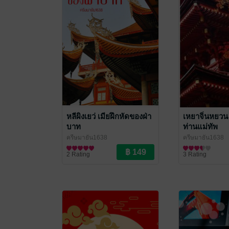
หลีผิงเยว่ เมียฝึกหัดของฝ่า
เหยาจิ่นหยวน
บาท
ท่านแม่ทัพ
ครีษมายัน1638
ครีษมายัน1638
นิยายรักจีนโบราณ
นิยายรักจีนโบรา
2 Rating
3 Rating