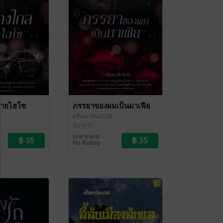
นายไฮโซ
ภรรยาของผมเป็นมาเฟีย
ครีษมายัน1638
นิยายรัก
No Rating