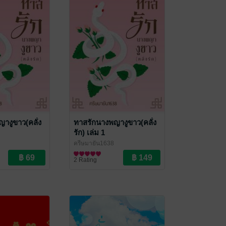
างูขาว(คลั่ง
ทาสรักนางพญางูขาว(คลั่ง
รัก) เล่ม 1
ครีษมายัน1638
ใน
นิยายรักจีนโบราณ
2 Rating