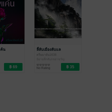
แค้น
ลี้ลับเมืองลับแล
ครีษมายัน1638
นิยายลึกลับ/เขย่าขวัญ
No Rating