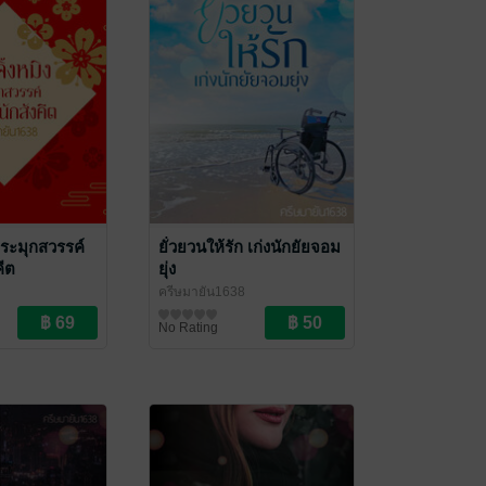
ประมุกสวรรค์
ยั่วยวนให้รัก เก่งนักยัยจอม
คีต
ยุ่ง
ครีษมายัน1638
ove / Yaoi
นิยายรัก
No Rating