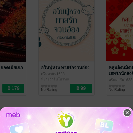
 ยอดเมียเอก
อวิ๋นฟู่หรง ทาสรักจวนอ๋อง
หลุนจิ้งหมิง
เสพรักนักสัง
ครีษมายัน1638
นิยายรักจีนโบราณ
ครีษมายัน1638
ณ
นิยายวาย Boy L
No Rating
No Rating