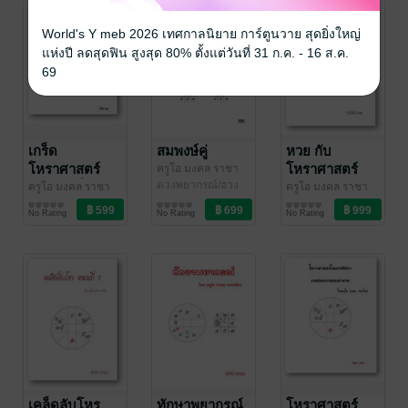
World's Y meb 2026 เทศกาลนิยาย การ์ตูนวาย สุดยิ่งใหญ่
แห่งปี ลดสุดฟิน สูงสุด 80% ตั้งแต่วันที่ 31 ก.ค. - 16 ส.ค.
69
เกร็ด
สมพงษ์คู่
หวย กับ
โหราศาสตร์
โหราศาสตร์
ครูโอ มงคล ราชา
โชค
ดวงพยากรณ์/ฮวง
/ บุษกรจันทร์
ไทย ชุดที่ 1
ครูโอ มงคล ราชา
ครูโอ มงคล ราชา
จุ้ย/โหราศาสตร์
โชค
ดวงพยากรณ์/ฮวง
/ บุษกรจันทร์
โชค
ดวงพยากรณ์/ฮวง
/ บุษกรจันทร์
No Rating
No Rating
No Rating
จุ้ย/โหราศาสตร์
จุ้ย/โหราศาสตร์
เคล็ดลับโหร
ทักษาพยากรณ์
โหราศาสตร์