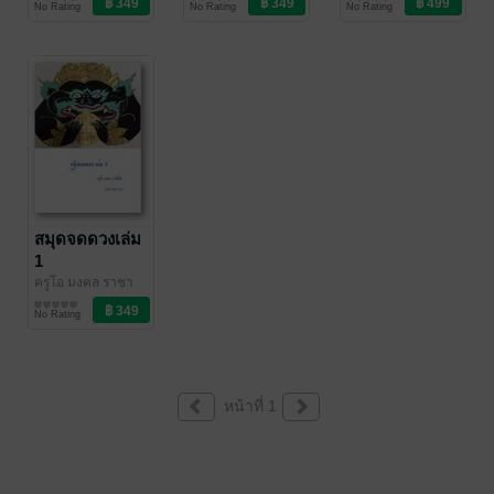
No Rating
No Rating
No Rating
จุ้ย/โหราศาสตร์
จุ้ย/โหราศาสตร์
จุ้ย/โหราศาสตร์
พยากรณ์ดวง
เดิม
สมุดจดดวงเล่ม
1
ครูโอ มงคล ราชา
โชค
ดวงพยากรณ์/ฮวง
/ บุษกรจันทร์
No Rating
จุ้ย/โหราศาสตร์
หน้าที่ 1