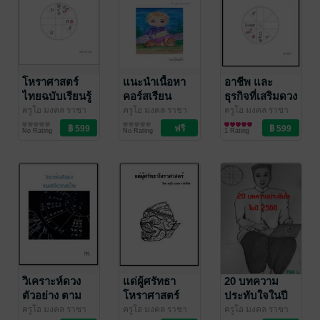
โหราศาสตร์
แนะนำเนื้อหา
อาชีพ และ
ไทยฉบับเรียนรู้
คอร์สเรียน
ธุรกิจที่เสริมดวง
ได้ด้วยตัวเอง
ออนไลน์บนกลุ่ม
ชะตาตามหลัก
ครูโอ มงคล ราชา
ครูโอ มงคล ราชา
ครูโอ มงคล ราชา
โชค
ดวงพยากรณ์/ฮวง
/ บุษกรจันทร์
โชค
ดวงพยากรณ์/ฮวง
/ บุษกรจันทร์
โชค
ดวงพยากรณ์/ฮวง
/ บุษกรจันทร์
เล่ม 1
ปิดเฟสบุ๊ค
โหราศาสตร์
No Rating
No Rating
1 Rating
จุ้ย/โหราศาสตร์
จุ้ย/โหราศาสตร์
จุ้ย/โหราศาสตร์
ไทย
วิเคราะห์ดวง
แด่ผู้ศรัทธา
20 บทความ
ตัวอย่าง ตาม
โหราศาสตร์
ประทับใจในปี
หลัก
2566
ครูโอ มงคล ราชา
ครูโอ มงคล ราชา
ครูโอ มงคล ราชา