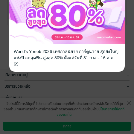
ศตวรรษต้อง
Carter Ervin
Maxwell carter
ห้ามแห่ง
#ดอกไม้สีเลือด
#กลิ่นไอ
ลอนดอน
พันธนาการ
คุณวาฬเน่า
คุณวาฬเน่า
คุณวาฬเน่า
นิยายวาย Boy
นิยายวาย Boy
นิยายวาย Boy
No Rating
No Rating
1 Rating
Love / Yaoi
Love / Yaoi
Love / Yaoi
หน้าที่ 1
World's Y meb 2026 เทศกาลนิยาย การ์ตูนวาย สุดยิ่งใหญ่
แห่งปี ลดสุดฟิน สูงสุด 80% ตั้งแต่วันที่ 31 ก.ค. - 16 ส.ค.
69
เลือกหมวดหมู่
+
บริการช่วยเหลือ
+
เกี่ยวกับเรา
+
เว็บไซต์นี้มีการใช้คุกกี้ โปรดยอมรับนโยบายคุกกี้เพื่อประสบการณ์การใช้บริการที่ดีที่สุด
กลุ่มธุรกิจในเครือ
+
ของท่าน ท่านสามารถศึกษาวิธีการตั้งค่าการควบคุมคุกกี้ของท่านผ่าน
นโยบายการใช้คุกกี้
ของเราที่นี่
ตกลง
ดาวน์โหลดแอป
วิธีการใช้งาน
ติดต่อเรา