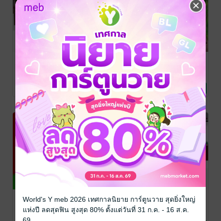
รักนี้แน่นหนี่ง
Set : เจ้าขา
แม่ทัพเจ้าขา ฮู
ร้อยเปอร์เซ็นต์
(ตอนพิเศษ)
หยินมาแล้ว
จิงจิงน่ารัก
จิงจิงน่ารัก
จิงจิงน่ารัก
นิยายรักวัยรุ่น
นิยายรักจีนโบราณ
นิยายรักจีนโบราณ
8 Rating
3 Rating
5 Rating
ฮ่องเต้เจ้าขา
ท่านอ๋องเจ้าขา
ฉันเป็นไอดอล
World's Y meb 2026 เทศกาลนิยาย การ์ตูนวาย สุดยิ่งใหญ่
ฮองเฮามาแล้ว
ชายามาแล้ว
ของคุณหมอ
แห่งปี ลดสุดฟิน สูงสุด 80% ตั้งแต่วันที่ 31 ก.ค. - 16 ส.ค.
จิงจิงน่ารัก
จิงจิงน่ารัก
จิงจิงน่ารัก
69