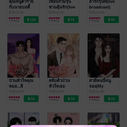
คุณหนูตัวร้าย
เพื่อนร่วมรุ่น
ล่ารักรุ่นพี่(live
กับนายบอดี้
ชวนลุ้นรัก(live
broadcast)
การ์ดมาเฟีย
broadcast)
จิงจิงน่ารัก
จิงจิงน่ารัก
จิงจิงน่ารัก
นิยายโรมานซ์
นิยายโรมานซ์
นิยายโรมานซ์
1 Rating
1 Rating
1 Rating
ป่วนหัวใจคุณ
สลับตัวป่วน
สามีคนนี้หนู
หมอ...ผี
หัวใจเธอ
จอง(My
(Mystery of
(Switch love)
husband)
จิงจิงน่ารัก
จิงจิงน่ารัก
จิงจิงน่ารัก
พารานอร์มอล
นิยายโรมานซ์
นิยายโรมานซ์
love )
5 Rating
1 Rating
2 Rating
โรมานซ์