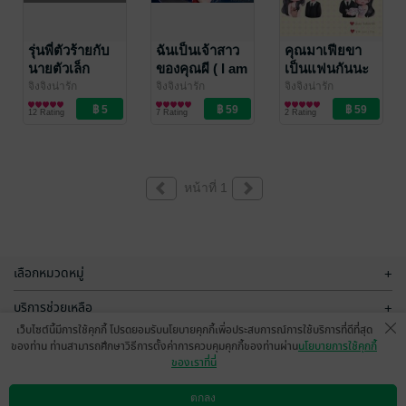
รุ่นพี่ตัวร้ายกับ
ฉันเป็นเจ้าสาว
คุณมาเฟียขา
นายตัวเล็ก
ของคุณผี ( I am
เป็นแฟนกันนะ
the bride of
คะ❤️
จิงจิงน่ารัก
จิงจิงน่ารัก
จิงจิงน่ารัก
นิยายวาย Boy
นิยายโรมานซ์
นิยายโรมานซ์
the ghost)
12 Rating
7 Rating
2 Rating
Love / Yaoi
หน้าที่ 1
เลือกหมวดหมู่
+
บริการช่วยเหลือ
+
เว็บไซต์นี้มีการใช้คุกกี้ โปรดยอมรับนโยบายคุกกี้เพื่อประสบการณ์การใช้บริการที่ดีที่สุด
เกี่ยวกับเรา
+
ของท่าน ท่านสามารถศึกษาวิธีการตั้งค่าการควบคุมคุกกี้ของท่านผ่าน
นโยบายการใช้คุกกี้
ของเราที่นี่
กลุ่มธุรกิจในเครือ
+
ตกลง