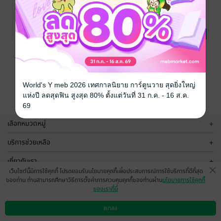
พ่อมดสุดหล่อ
cat teare
เทวดาคุ้มครอง
กับ พ่อหนุ่มสุด
(น้ำตาแมว)
จิ๋ม ร้อยมาลัย
/ จิ๋
มร้อยมาลัย
นิยายวาย Boy
แซ่บ
จิ๋ม ร้อยมาลัย
/ จิ๋
จิ๋ม ร้อยมาลัย
/ จิ๋
Love / Yaoi
มร้อยมาลัย
นิยายวาย Boy
มร้อยมาลัย
นิยายชีวิต/ดรามา
1 Rating
No Rating
4 Rating
Love / Yaoi
หน้าที่ 1
World's Y meb 2026 เทศกาลนิยาย การ์ตูนวาย สุดยิ่งใหญ่
แห่งปี ลดสุดฟิน สูงสุด 80% ตั้งแต่วันที่ 31 ก.ค. - 16 ส.ค.
69
เลือกหมวดหมู่
+
บริการช่วยเหลือ
+
เกี่ยวกับเรา
+
เว็บไซต์นี้มีการใช้คุกกี้ โปรดยอมรับนโยบายคุกกี้เพื่อประสบการณ์การใช้บริการที่ดีที่สุด
กลุ่มธุรกิจในเครือ
+
ของท่าน ท่านสามารถศึกษาวิธีการตั้งค่าการควบคุมคุกกี้ของท่านผ่าน
นโยบายการใช้คุกกี้
ของเราที่นี่
ตกลง
ดาวน์โหลดแอป
วิธีการใช้งาน
ติดต่อเรา