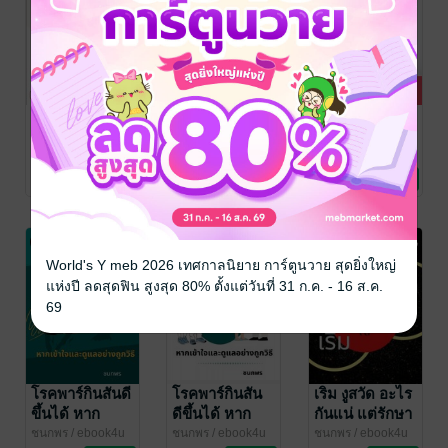
เคล็ด (ไม่) ลับ
Work from
Work from
ปกป้องลูกรัก
home ทำงานที่
home ทำงานที่
จากไวรัสร้าย
บ้าน ก็ผอมได้
บ้าน ก็ผอมได้
ชนกพร
/ ebook4u
ชนกพร
/ CH-ebook
ชนกพร
/ CH-ebook
แม่และเด็ก
สุขภาพ
สุขภาพ
RSV
(หนังสือเสียง)
No Rating
No Rating
No Rating
World's Y meb 2026 เทศกาลนิยาย การ์ตูนวาย สุดยิ่งใหญ่
แห่งปี ลดสุดฟิน สูงสุด 80% ตั้งแต่วันที่ 31 ก.ค. - 16 ส.ค.
69
โรคพาร์กินสันดี
โรคพาร์กินสัน
เริม งูสวัด อะไร
ขึ้นได้ หาก
ดีขึ้นได้ หาก
กันแน่ แต่รักษา
เข้าใจและดูแล
เข้าใจและดูแล
ได้ (หนังสือ
ชนกพร
/ ebook4u
ชนกพร
/ ebook4u
ชนกพร
/ ebook4u