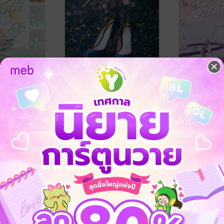
ี
เป็นเธอคนเดียวที่ใจห่วงหา
เร้นรักภรรย
ช่อบัว
ช่อบัว
นิยายรัก
นิยายรัก
3 Rating
5 Rating