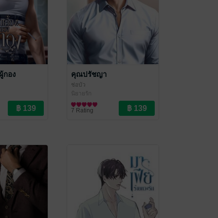
ผู้กอง
คุณปรัชญา
ช่อบัว
นิยายรัก
7 Rating