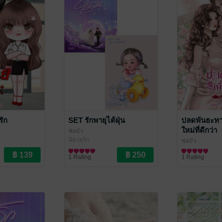
รัก
SET รักพายุไต้ฝุ่น
ปลดพันธะทาง
ใหม่ที่ดีกว่า
ช่อบัว
นิยายรัก
ช่อบัว
นิยายรัก
1 Rating
1 Rating