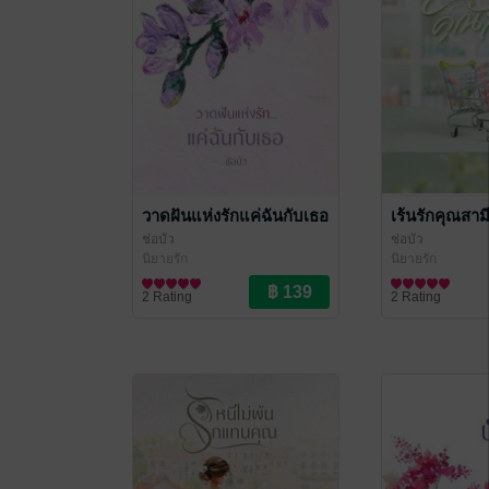
วาดฝันแห่งรักแค่ฉันกับเธอ
เร้นรักคุณสาม
ช่อบัว
ช่อบัว
นิยายรัก
นิยายรัก
2 Rating
2 Rating