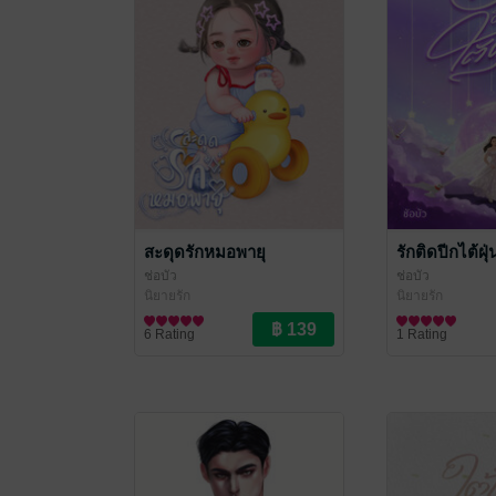
สะดุดรักหมอพายุ
รักติดปีกไต้ฝุ่
ช่อบัว
ช่อบัว
นิยายรัก
นิยายรัก
6 Rating
1 Rating