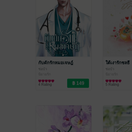
กับดักรักหมอเจษฎ์
ใต้เงารักชลธี
ช่อบัว
ช่อบัว
นิยายรัก
นิยายรัก
4 Rating
5 Rating