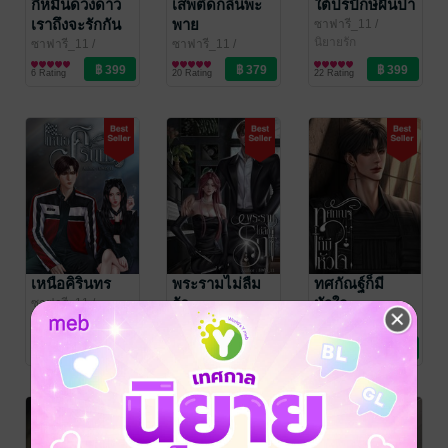
กี่หมื่นดวงดาว
เสพติดกลิ่นพะ
ใต้ปรปักษ์ผืนป่า
เราถึงจะรักกัน
พาย
ซาฟารี_11
/
ซาฟารี
นิยายรัก
ซาฟารี_11
/
ซาฟารี_11
/
ซาฟารี
นิยายรัก
ซาฟารี
นิยายโรมานซ์
6 Rating
20 Rating
22 Rating
เหนือคิรินทร
พระรามไม่ลืม
ทศกัณฐ์ก็มี
รัก
หัวใจ
ซาฟารี_11
/
ซาฟารี
นิยายรัก
ซาฟารี_11
/
ซาฟารี_11
/
ซาฟารี
นิยายรัก
ซาฟารี
นิยายรัก
18 Rating
25 Rating
57 Rating