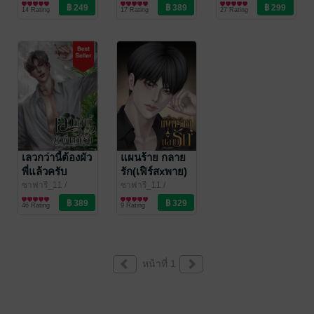
ซาฟารี
นิยายรัก
ซาฟารี
นิยายวาย Boy
14 Rating
17 Rating
27 Rating
Love / Yaoi
เลวกว่านี้ต้องผัว
แผนร้าย กลาย
พี่แล้วครับ
รัก(เฟิร์สxพาย)
ซาฟารี_11
/
ซาฟารี_11
/
ซาฟารี
นิยายวาย Boy
ซาฟารี
นิยายโรมานซ์
46 Rating
9 Rating
Love / Yaoi
หน้าที่ 1