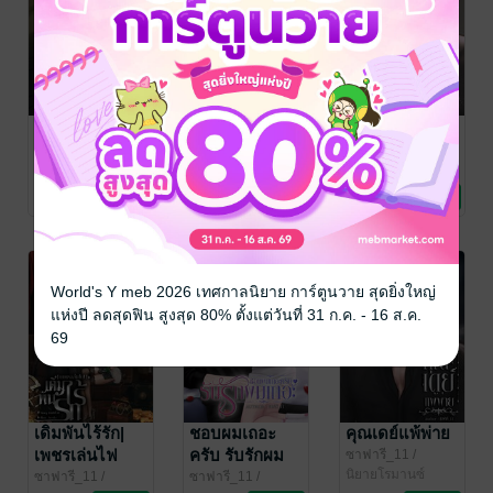
ดวงใจอคิราห์
ขอโทษที ผู้ชาย
อชิมันร้าย
คนนี้ของฉัน
ซาฟารี_11
/
ซาฟารี_11
/
ซาฟารี
นิยายรัก
ซาฟารี
นิยายวาย Boy
ซาฟารี_11
/
Love / Yaoi
ซาฟารี
นิยายรัก
26 Rating
72 Rating
5 Rating
World's Y meb 2026 เทศกาลนิยาย การ์ตูนวาย สุดยิ่งใหญ่
แห่งปี ลดสุดฟิน สูงสุด 80% ตั้งแต่วันที่ 31 ก.ค. - 16 ส.ค.
69
เดิมพันไร้รัก|
ชอบผมเถอะ
คุณเดย์แพ้พ่าย
เพชรเล่นไฟ
ครับ รับรักผม
ซาฟารี_11
/
ซาฟารี
นิยายโรมานซ์
เถอะ(ธีร์xแสงแดด)
ซาฟารี_11
/
ซาฟารี_11
/