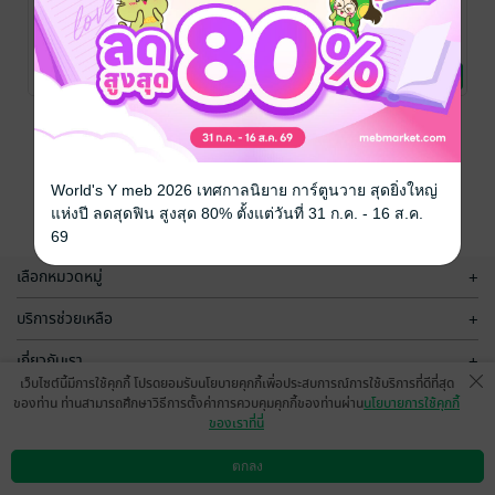
ชุดเครื่องจักร
ชุดเครื่องจักร
ชุดเครื่องจักร
มนุษย์ : เครื่อง
มนุษย์ กลไก
มนุษย์ : แรงขับ
ควบคุม
ลการผลิต
เคลื่อน
ซาราห์ แองกลิส /
ซาราห์ แองกลิส /
ซาราห์ แองกลิส /
ดร.วิสุทธิ์ ประดิษฐ์
การศึกษา/ตำรา
ดร.วิสุทธิ์ ประดิษฐ์
การศึกษา/ตำรา
ดร.วิสุทธิ์ ประดิษฐ์
การศึกษา/ตำรา
No Rating
No Rating
No Rating
อาชีพ แปล
เรียน
/ MAC
อาชีพ แปล
เรียน
/ MAC
อาชีพ แปล
เรียน
/ MAC
Education
Education
Education
หน้าที่ 1
World's Y meb 2026 เทศกาลนิยาย การ์ตูนวาย สุดยิ่งใหญ่
แห่งปี ลดสุดฟิน สูงสุด 80% ตั้งแต่วันที่ 31 ก.ค. - 16 ส.ค.
69
เลือกหมวดหมู่
+
บริการช่วยเหลือ
+
เกี่ยวกับเรา
+
เว็บไซต์นี้มีการใช้คุกกี้ โปรดยอมรับนโยบายคุกกี้เพื่อประสบการณ์การใช้บริการที่ดีที่สุด
กลุ่มธุรกิจในเครือ
+
ของท่าน ท่านสามารถศึกษาวิธีการตั้งค่าการควบคุมคุกกี้ของท่านผ่าน
นโยบายการใช้คุกกี้
ของเราที่นี่
ตกลง
ดาวน์โหลดแอป
วิธีการใช้งาน
ติดต่อเรา