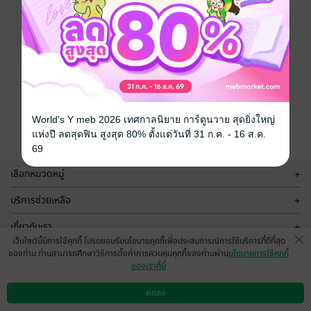
ในหลวง ร.7 กับ
ปรีดี พนมยงค์
ดร.นพ.เปรมศักดิ์
เพียยุระ
ประวัติศาสตร์
/ บริษัท ออล
No Rating
เดย์ ช็อปปิ้ง จำกัด
หน้าที่ 1
World's Y meb 2026 เทศกาลนิยาย การ์ตูนวาย สุดยิ่งใหญ่
แห่งปี ลดสุดฟิน สูงสุด 80% ตั้งแต่วันที่ 31 ก.ค. - 16 ส.ค.
69
เลือกหมวดหมู่
+
บริการช่วยเหลือ
+
เกี่ยวกับเรา
+
เว็บไซต์นี้มีการใช้คุกกี้ โปรดยอมรับนโยบายคุกกี้เพื่อประสบการณ์การใช้บริการที่ดีที่สุด
กลุ่มธุรกิจในเครือ
+
ของท่าน ท่านสามารถศึกษาวิธีการตั้งค่าการควบคุมคุกกี้ของท่านผ่าน
นโยบายการใช้คุกกี้
ของเราที่นี่
ตกลง
ดาวน์โหลดแอป
วิธีการใช้งาน
ติดต่อเรา