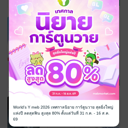
(Life Alignmentor
พัฒนาตนเอง
(Life Alignmentor
บริหารจัดการ
(Life Alignmentor
บริหารจัดการ
ลับ "คนเก่ง -
สร้างผลลัพธ์ทวี
6 Rating
1 Rating
1 Rating
By Dr.Wasit
By Dr.Wasit
By Dr.Wasit
ทีมแกร่ง" ฉบับ
แบบ 10 เท่า ใน
Prombutr)
/ Life
Prombutr)
/ Life
Prombutr)
/ Life
Dr.John C.
ทุกด้านของชีวิต
Alignmentor โดย
Alignmentor โดย
Alignmentor โดย
Maxwell
และธุรกิจการ
ดร.วสิษฐ์ พรหมบุตร
ดร.วสิษฐ์ พรหมบุตร
ดร.วสิษฐ์ พรหมบุตร
งาน
วิธีสร้าง KPIs
เขียน OKRs
แนวทางสำหรับ
ให้ได้ผล (ฉบับ
ง่ายๆใน 5 นาที
การสะท้อนคิด
ระดับบุคคล)
ด้วย OKRs
ดร.วสิษฐ์ พรหมบุตร
ดร.วสิษฐ์ พรหมบุตร
ดร.วสิษฐ์ พรหมบุตร
(Life Alignmentor
บริหารจัดการ
(Life Alignmentor
บริหารจัดการ
(Life Alignmentor
บริหารจัดการ
(OKRs
1 Rating
1 Rating
3 Rating
By Dr.Wasit
By Dr.Wasit
By Dr.Wasit
REFLECTION
Prombutr)
/ Life
Prombutr)
/ Life
Prombutr)
/ Life
GUIDE)
Alignmentor โดย
Alignmentor โดย
Alignmentor โดย
ดร.วสิษฐ์ พรหมบุตร
ดร.วสิษฐ์ พรหมบุตร
ดร.วสิษฐ์ พรหมบุตร
World's Y meb 2026 เทศกาลนิยาย การ์ตูนวาย สุดยิ่งใหญ่
แห่งปี ลดสุดฟิน สูงสุด 80% ตั้งแต่วันที่ 31 ก.ค. - 16 ส.ค.
69