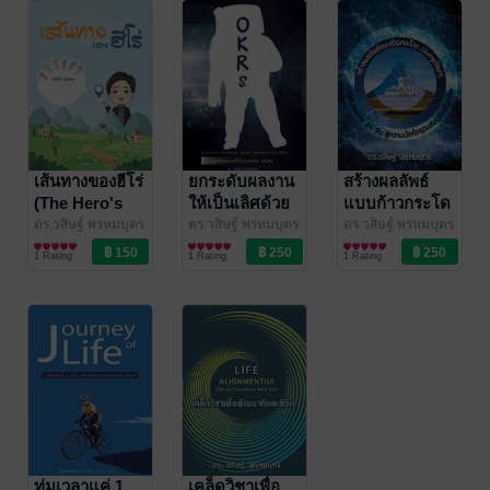
เยี่ยมด้วย
ดร.วสิษฐ์ พรหมบุตร
ดร.วสิษฐ์ พรหมบุตร
ดร.วสิษฐ์ พรหมบุตร
LOSQ
เส้นทางของฮีโร่
ยกระดับผลงาน
สร้างผลลัพธ์
(The Hero's
ให้เป็นเลิศด้วย
แบบก้าวกระโด
Journey)
OKRs (Elevate
(Jump Start)
ดร.วสิษฐ์ พรหมบุตร
ดร.วสิษฐ์ พรหมบุตร
ดร.วสิษฐ์ พรหมบุตร
(Life Alignmentor
พัฒนาตนเอง
(Life Alignmentor
บริหารจัดการ
(Life Alignmentor
พัฒนาตนเอง
Performance
ด้วยโปรแกรม
1 Rating
1 Rating
1 Rating
By Dr.Wasit
By Dr.Wasit
By Dr.Wasit
with OKRs)
21 วัน สู่ความ
Prombutr)
/ Life
Prombutr)
/ Life
Prombutr)
/ Life
มั่งคั่งอุดม
Alignmentor โดย
Alignmentor โดย
Alignmentor โดย
สมบูรณ์ล้นเหลือ
ดร.วสิษฐ์ พรหมบุตร
ดร.วสิษฐ์ พรหมบุตร
ดร.วสิษฐ์ พรหมบุตร
ทุ่มเวลาแค่ 1
เคล็ดวิชาเพื่อ