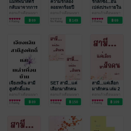
แม่ทัพนำสตรี
ความรักล่อง
รักลึกซึ้ง...อัน
กลับมาจากการ
ลอยหกร้อยปี
เปล่งประกายใน
รบ
ดวงใจ
ดอกแก้วเดือนเมษา
ดอกแก้วเดือนเมษา
ดอกแก้วเดือนเมษา
นิยายรักจีนโบราณ
นิยายวาย Boy
นิยายรักจีนโบราณ
4 Rating
No Rating
3 Rating
Love / Yaoi
เจียงหลิน สามี
SET สามี...แค่
สามี...แค่เลือก
สูงศักดิ์และ
เลือกมาสักคน
มาสักคน เล่ม 2
เหล่าเพื่อนบ้าน
(จบ)
ดอกแก้วเดือนเมษา
ดอกแก้วเดือนเมษา
ดอกแก้วเดือนเมษา
นิยายรักจีนโบราณ
นิยายรักจีนโบราณ
นิยายรักจีนโบราณ
3 Rating
3 Rating
2 Rating