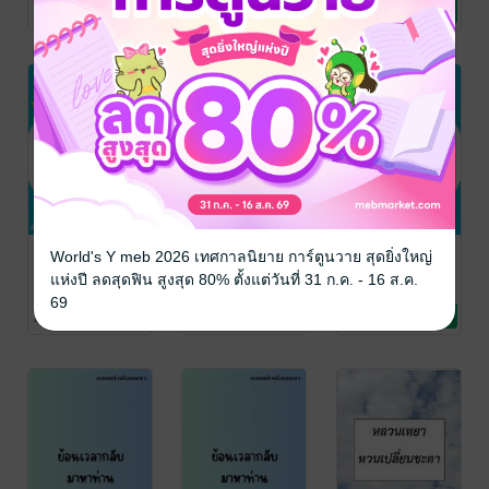
นิยายรักจีนโบราณ
นิยายวาย Boy
นิยายรักจีนโบราณ
3 Rating
No Rating
1 Rating
Love / Yaoi
พี่น้องตระกูลซู
พี่น้องตระกูลซู
พี่น้องตระกูลซู
World's Y meb 2026 เทศกาลนิยาย การ์ตูนวาย สุดยิ่งใหญ่
เล่ม 2
เล่ม 1
เล่ม 3 (จบ)
แห่งปี ลดสุดฟิน สูงสุด 80% ตั้งแต่วันที่ 31 ก.ค. - 16 ส.ค.
ดอกแก้วเดือนเมษา
ดอกแก้วเดือนเมษา
ดอกแก้วเดือนเมษา
69
นิยายรักจีนโบราณ
นิยายรักจีนโบราณ
นิยายรักจีนโบราณ
4 Rating
4 Rating
5 Rating