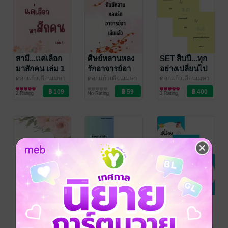
สามี...แค่เลือก
ศิษย์หลานหลง
SET สิบปี...ทุก
มาสักคน เล่ม 1
รักอาจารย์อา
อย่างเปลี่ยนไป
เสียแล้ว
แล้ว
ดอกแก้วเดือนเมษา
ดอกแก้วเดือนเมษา
ดอกแก้วเดือนเมษา
นิยายรักจีนโบราณ
นิยายวาย Boy
นิยายรักจีนโบราณ
2 Rating
No Rating
3 Rating
Love / Yaoi
ทะลุมิติเข้าสู่
SET ย้อนเวลา
SET พี่น้อง
นิยายในฐานะ
กลับมาหาท่าน
ตระกูลซู
ตัวประกอบ
ดอกแก้วเดือนเมษา
ดอกแก้วเดือนเมษา
ดอกแก้วเดือนเมษา