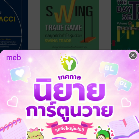
ทรดด้วยรหัส
SWING TRADE GAME
THE DAY 
i code
กลยุทธ์ทำกำไรหุ้นด้วย
SETUPS V
SWING TRADE
TECHNICA
reatidea
ดุสิต ศรียาภัย
/ บริษัท ออลเดย์
ดุสิต ศรียาภัย
/ 
ช็อปปิ้ง จำกัด
การเงินการลงทุน
ช็อปปิ้ง จำกัด
การเงินการลงทุ
No Rating
No Rating