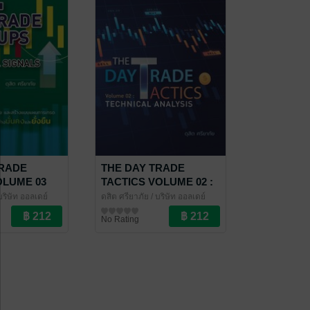
TRADE
THE DAY TRADE
OLUME 03
TACTICS VOLUME 02 :
L SIGNALS
TECHNICAL ANALYSIS
บริษัท ออลเดย์
ดุสิต ศรียาภัย
/ บริษัท ออลเดย์
น
ช็อปปิ้ง จำกัด
การเงินการลงทุน
No Rating