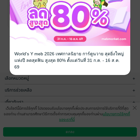
คุณพี่ชาย...ข้าง
หวนคืนอีกครา
บ้าน
กลับมาเพื่อเป็น
ของท่าน
ตงฟางกุ้ยเฟย
/
ตงฟางกุ้ยเฟย
/
PremiumLustLove
นิยายโรมานซ์
PremiumLustLove
นิยายรักจีนโบราณ
1 Rating
3 Rating
หน้าที่ 1
World's Y meb 2026 เทศกาลนิยาย การ์ตูนวาย สุดยิ่งใหญ่
แห่งปี ลดสุดฟิน สูงสุด 80% ตั้งแต่วันที่ 31 ก.ค. - 16 ส.ค.
69
เลือกหมวดหมู่
+
บริการช่วยเหลือ
+
เกี่ยวกับเรา
+
เว็บไซต์นี้มีการใช้คุกกี้ โปรดยอมรับนโยบายคุกกี้เพื่อประสบการณ์การใช้บริการที่ดีที่สุด
กลุ่มธุรกิจในเครือ
+
ของท่าน ท่านสามารถศึกษาวิธีการตั้งค่าการควบคุมคุกกี้ของท่านผ่าน
นโยบายการใช้คุกกี้
ของเราที่นี่
ตกลง
ดาวน์โหลดแอป
วิธีการใช้งาน
ติดต่อเรา