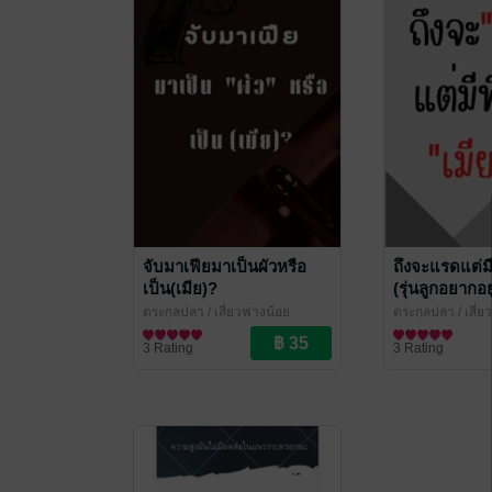
จับมาเฟียมาเป็นผัวหรือ
ถึงจะแรดแต่มี
เป็น(เมีย)?
(รุ่นลูกอยากอย
ล่าง)
ตระกูลปลา
/ เสี่ยวฟางน้อย
ตระกูลปลา
/ เสี่
นิยายวาย Boy Love / Yaoi
นิยายวาย Boy Lo
3 Rating
3 Rating