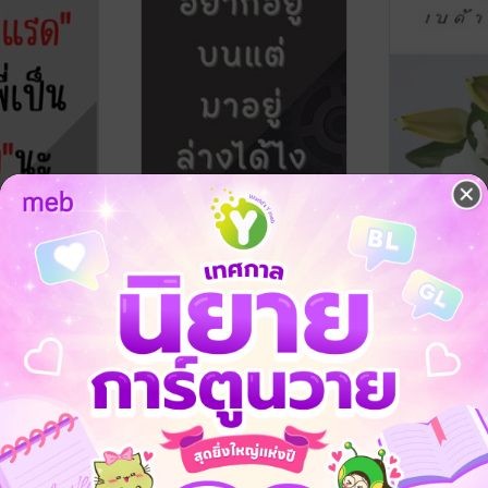
พี่เป็นเมียนะ
อยากอยู่บนแต่มาอยู่ล่างได้
(Omegaverse
ู่บนแต่มาอยู่
ไงวะ(เคะหล่อเมะสวย)
สาม (เล่ม2)
เล่ม2 จบ
ยวฟางน้อย
ตระกูลปลา
/ เสี่ยวฟางน้อย
ตระกูลปลา
/ เสี
ve / Yaoi
นิยายวาย Boy Love / Yaoi
นิยายวาย Boy L
4 Rating
3 Rating