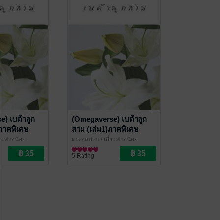
) เบต้าลูก
(Omegaverse) เบต้าลูก
 ภาคพิเศษ
สาม (เล่ม1)ภาคพิเศษ
่ยวฟางน้อย
ตระกูลปลา
/ เสี่ยวฟางน้อย
ove / Yaoi
นิยายวาย Boy Love / Yaoi
5 Rating