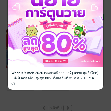
เกลียดซะจริง
ตื้อเป็นบ้า ก็ว่า
สะดุดใจนาย
ปิ๊งซะเลย (Hate
จะไม่รัก You're
หัวโจก Bad
For Love)
My Last Love
Classmate Is
ตาหมีตังใจ
/ กรุ่น
ตาหมีตังใจ
/ กรุ่น
ตาหมีตังใจ
/ กรุ่น
โกโก้
นิยายวาย Boy
โกโก้
นิยายวาย Boy
โกโก้
นิยายวาย Boy
My Love
No Rating
No Rating
1 Rating
Love / Yaoi
Love / Yaoi
Love / Yaoi
กับดักหัวใจ ของ
จับกุมหัวใจของ
World's Y meb 2026 เทศกาลนิยาย การ์ตูนวาย สุดยิ่งใหญ่
นายซุปตาร์
นายเจ้าชู้
แห่งปี ลดสุดฟิน สูงสุด 80% ตั้งแต่วันที่ 31 ก.ค. - 16 ส.ค.
Playboy Game
ตาหมีตังใจ
/ กรุ่น
ตาหมีตังใจ
/ กรุ่น
69
โกโก้
นิยายวาย Boy
โกโก้
นิยายวาย Boy
Over
No Rating
No Rating
Love / Yaoi
Love / Yaoi
หน้าที่ 1