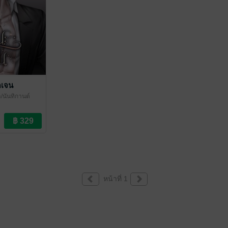
ดเจน
า/นันทิกานต์
หน้าที่ 1