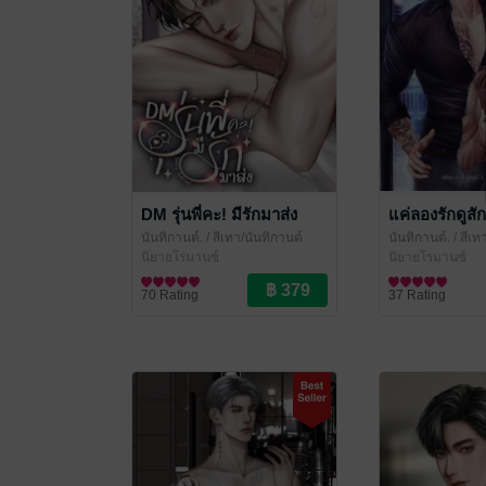
DM รุ่นพี่คะ! มีรักมาส่ง
แค่ลองรักดูสัก
นันทิกานต์.
/ สีเทา/นันทิกานต์
นันทิกานต์.
/ สีเท
นิยายโรมานซ์
นิยายโรมานซ์
70 Rating
37 Rating