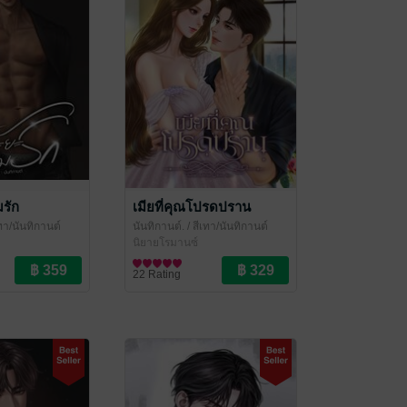
มรัก
เมียที่คุณโปรดปราน
เทา/นันทิกานต์
นันทิกานต์.
/ สีเทา/นันทิกานต์
นิยายโรมานซ์
22 Rating