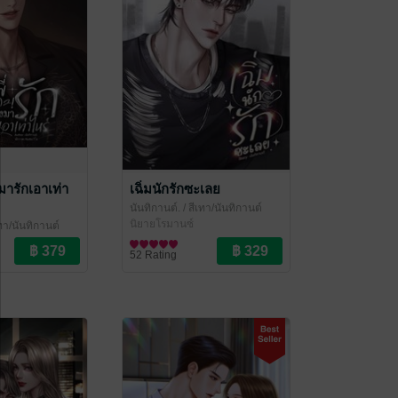
างมารักเอาเท่า
เฉิ่มนักรักซะเลย
นันทิกานต์.
/ สีเทา/นันทิกานต์
นิยายโรมานซ์
เทา/นันทิกานต์
52 Rating