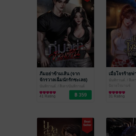
ภีมอย่าข้ามเส้น (จาก
เมื่อโจรร้ายพ่
จักรวาลเฉิ่มนักรักซะเลย)
นันทิกานต์.
/ สีเท
นิยายโรมานซ์
นันทิกานต์.
/ สีเทา/นันทิกานต์
นิยายโรมานซ์
41 Rating
31 Rating