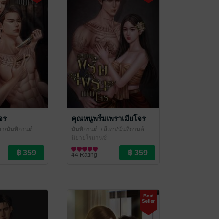
จร
คุณหนูพริ้มเพราเมียโจร
เทา/นันทิกานต์
นันทิกานต์.
/ สีเทา/นันทิกานต์
นิยายโรมานซ์
44 Rating