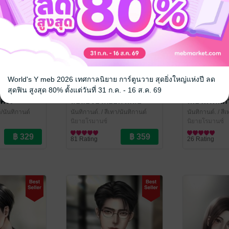
World's Y meb 2026 เทศกาลนิยาย การ์ตูนวาย สุดยิ่งใหญ่แห่งปี ลด
สุดฟิน สูงสุด 80% ตั้งแต่วันที่ 31 ก.ค. - 16 ส.ค. 69
ครั้ง
สืบลับจับรักยัยตัวแสบ
เมียในรัตติก
า/นันทิกานต์
นันทิกานต์.
/ สีเทา/นันทิกานต์
นันทิกานต์.
/ สี
นิยายโรมานซ์
นิยายโรมานซ์
81 Rating
26 Rating