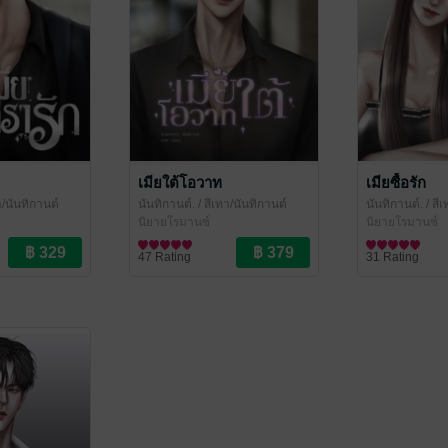
เมียใต้โอวาท
เมียซื้อรัก
า/นันทิกานต์
นันทิกานต์.
/ สีเทา/นันทิกานต์
นันทิกานต์.
/ สี
นิยายโรมานซ์
นิยายโรมานซ์
47 Rating
31 Rating