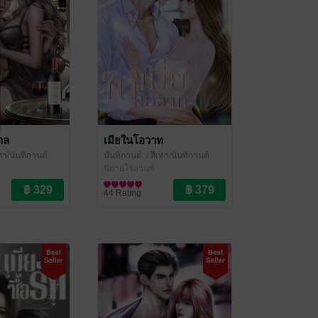
าล
เมียในโอวาท
เทา/นันทิกานต์
นันทิกานต์.
/ สีเทา/นันทิกานต์
นิยายโรมานซ์
44 Rating