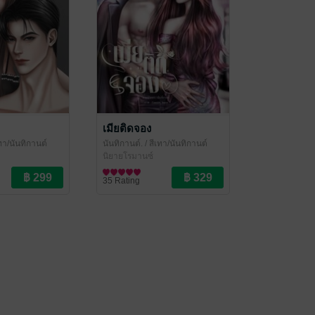
เมียติดจอง
เทา/นันทิกานต์
นันทิกานต์.
/ สีเทา/นันทิกานต์
นิยายโรมานซ์
35 Rating