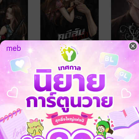
ยจอมยุ่ง
คดีลับจับรักยัยขี้เมา
รุ่นพี่คะ! จ้
ไหร่
า/นันทิกานต์
นันทิกานต์.
/ สีเทา/นันทิกานต์
นิยายโรมานซ์
นันทิกานต์.
/ สี
นิยายโรมานซ์
42 Rating
42 Rating