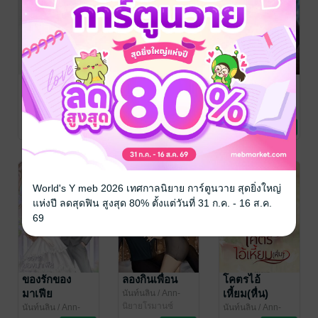
จงอางหวงรัก
พี่ชายลีลาดีกับ
BAD BOY |
ชะนีร่านเซ็กส์
หล่อเลว
นันท์นลิน
/ Ann-
Marie
นิยายโรมานซ์
นันท์นลิน
/ Ann-
นันท์นลิน
/ Ann-
Marie
นิยายโรมานซ์
Marie
นิยายโรมานซ์
3 Rating
1 Rating
1 Rating
World's Y meb 2026 เทศกาลนิยาย การ์ตูนวาย สุดยิ่งใหญ่
แห่งปี ลดสุดฟิน สูงสุด 80% ตั้งแต่วันที่ 31 ก.ค. - 16 ส.ค.
69
ของรักของ
ลองกินเพื่อน
โคตรไอ้
มาเฟีย
เหี้ยม(หื่น)
นันท์นลิน
/ Ann-
Marie
นิยายโรมานซ์
นันท์นลิน
/ Ann-
นันท์นลิน
/ Ann-