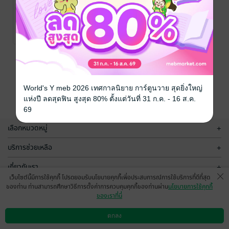
ปั้นลูก ปลูก
ภาษา ฉบับ
ปรับปรุง
นางศรวดี โสตถิ
พันธุ์ เทเล่อร์
แม่และเด็ก
/
4 Rating
Mommy's Journey
หน้าที่ 1
World's Y meb 2026 เทศกาลนิยาย การ์ตูนวาย สุดยิ่งใหญ่
แห่งปี ลดสุดฟิน สูงสุด 80% ตั้งแต่วันที่ 31 ก.ค. - 16 ส.ค.
69
เลือกหมวดหมู่
+
บริการช่วยเหลือ
+
เกี่ยวกับเรา
+
เว็บไซต์นี้มีการใช้คุกกี้ โปรดยอมรับนโยบายคุกกี้เพื่อประสบการณ์การใช้บริการที่ดีที่สุด
กลุ่มธุรกิจในเครือ
+
ของท่าน ท่านสามารถศึกษาวิธีการตั้งค่าการควบคุมคุกกี้ของท่านผ่าน
นโยบายการใช้คุกกี้
ของเราที่นี่
ตกลง
ดาวน์โหลดแอป
วิธีการใช้งาน
ติดต่อเรา