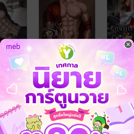
วิศวะฮอต
เล่นแต้มรุก วิศวะหมาเด็ก
คุณผู้หญิงว
นารีเขียนรัก
นารีเขียนรัก
นิยายรักวัยรุ่น
นิยายโรมานซ์
2 Rating
32 Rating