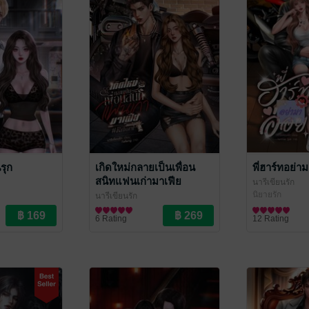
รุก
เกิดใหม่กลายเป็นเพื่อน
พี่ฮาร์ทอย่า
สนิทแฟนเก่ามาเฟีย
นารีเขียนรัก
#Reborn
นิยายรัก
นารีเขียนรัก
นิยายรัก
6 Rating
12 Rating