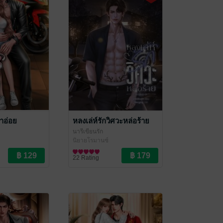
มาอ่อย
หลงเล่ห์รักวิศวะหล่อร้าย
นารีเขียนรัก
นิยายโรมานซ์
22 Rating