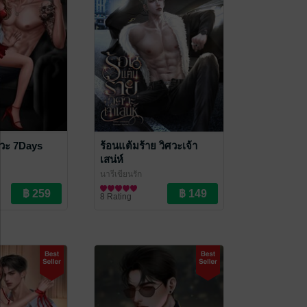
ิศวะ 7Days
ร้อนแต้มร้าย วิศวะเจ้า
เสน่ห์
นารีเขียนรัก
นิยายโรมานซ์
8 Rating