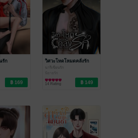
นรัก
วิศวะโหดโหมดคลั่งรัก
นารีเขียนรัก
นิยายรัก
14 Rating