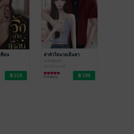
พื่อน
ล่าหัวใจนายเย็นชา
นารีเขียนรัก
นิยายโรมานซ์
9 Rating