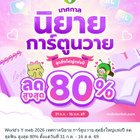
เธอ
อกไม่หัก แค่รักให้เป็น
ถ้ารักนี้ยังไ
กลับคืน
 blossom marie/
น้องพริ้ง
/ cherry blossom marie/
วิรงรอง/น้องพริ้ง
พัฒนาตนเอง
น้องพริ้ง
/ busy
ความรู้สึกดีๆ (
No Rating
1 Rating
World's Y meb 2026 เทศกาลนิยาย การ์ตูนวาย สุดยิ่งใหญ่แห่งปี ลด
หน้าที่ 1
สุดฟิน สูงสุด 80% ตั้งแต่วันที่ 31 ก.ค. - 16 ส.ค. 69