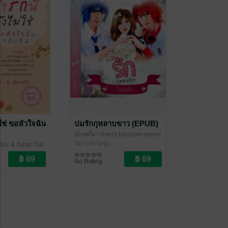
ม่ใช่ ขอหัวใจฉัน
ปมรักกุหลาบขาว (EPUB)
น้องพริ้ง
/ cherry blossom marie/
วิรงรอง/น้องพริ้ง
นิยายรักวัยรุ่น
-day & Jump Out
Feel Good)
No Rating