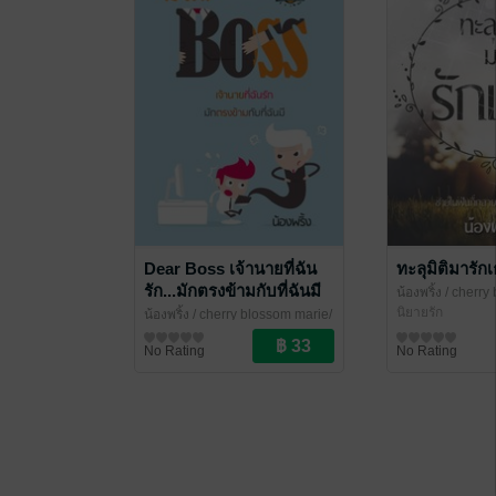
Dear Boss เจ้านายที่ฉัน
ทะลุมิติมารัก
รัก...มักตรงข้ามกับที่ฉันมี
น้องพริ้ง
/ cherry
วิรงรอง/น้องพริ้ง
นิยายรัก
น้องพริ้ง
/ cherry blossom marie/
วิรงรอง/น้องพริ้ง
พัฒนาตนเอง
No Rating
No Rating