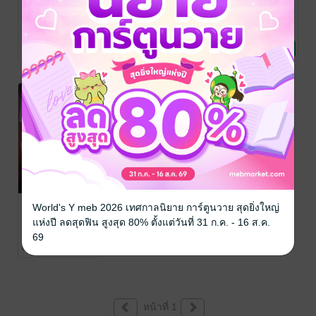
รักแล้ว รักเลย
ยัยตัวแสบของ (
รัก...( สลับร่าง )
พวก ) ผม
น.นินิว
น.นินิว
นิยายรัก
นิยายโรมานซ์
น.นินิว
นิยายโรมานซ์
2 Rating
2 Rating
1 Rating
หวานใจ นาย
World's Y meb 2026 เทศกาลนิยาย การ์ตูนวาย สุดยิ่งใหญ่
คลั่งรัก
แห่งปี ลดสุดฟิน สูงสุด 80% ตั้งแต่วันที่ 31 ก.ค. - 16 ส.ค.
น.นินิว
69
นิยายโรมานซ์
8 Rating
หน้าที่ 1