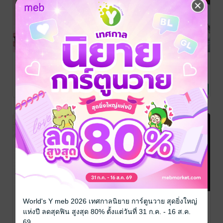
มายารักสีชมพู
เพลงรักโอบดาว
ตามรักซุปเปอร์
(หนังสือเสียง)
สตาร์
บัวระวงศ์
นิยาย Girl
บัวระวงศ์
บัวระวงศ์
Love/Yuri
นิยาย Girl
นิยาย Girl
17 Rating
173 Rating
93 Rating
Love/Yuri
Love/Yuri
-42%
-37%
-37%
ตำนานรักเมือง
ซ่อนรัก บาป
บ่วงปริศนา
World's Y meb 2026 เทศกาลนิยาย การ์ตูนวาย สุดยิ่งใหญ่
ราม
หัวใจ
บัวระวงศ์
แห่งปี ลดสุดฟิน สูงสุด 80% ตั้งแต่วันที่ 31 ก.ค. - 16 ส.ค.
นิยาย Girl
บัวระวงศ์
บัวระวงศ์
69