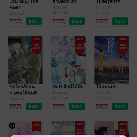
โอม ณ(ะ) โชค
ลานดอกเลา
โปรดรู้สึกรัก
ชะตา
บัวระวงศ์
บัวระวงศ์
นิยาย Girl
นิยาย Girl
บัวระวงศ์
Love/Yuri
Love/Yuri
นิยาย Girl
12 Rating
21 Rating
61 Rating
Love/Yuri
-24%
-32%
-40%
ขอใครสักคน
Dr.D จีบพี่ได้มั้ย
โอ้แฟนเก่า
กางร่มให้ฉันที
บัวระวงศ์
บัวระวงศ์
นิยาย Girl
นิยาย Girl
บัวระวงศ์
Love/Yuri
Love/Yuri
นิยาย Girl
42 Rating
61 Rating
52 Rating
Love/Yuri
-41%
-42%
-28%