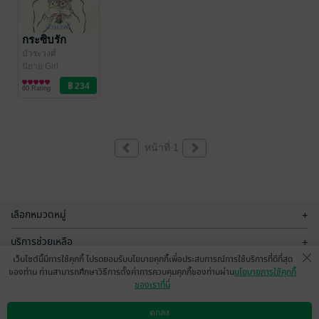
กระซิบรัก
บัวระวงศ์
นิยาย Girl
Love/Yuri
60 Rating
หน้าที่ 1
เลือกหมวดหมู่
+
บริการช่วยเหลือ
+
เว็บไซต์นี้มีการใช้คุกกี้ โปรดยอมรับนโยบายคุกกี้เพื่อประสบการณ์การใช้บริการที่ดีที่สุด
เกี่ยวกับเรา
+
ของท่าน ท่านสามารถศึกษาวิธีการตั้งค่าการควบคุมคุกกี้ของท่านผ่าน
นโยบายการใช้คุกกี้
ของเราที่นี่
กลุ่มธุรกิจในเครือ
+
ตกลง