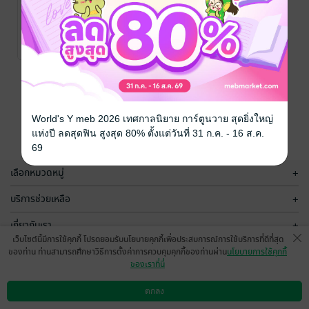
นิทรรศการ
ศิลปกรรมร่วม
สมัย
ประชาธิป มากมูล
และคณะ
ศิลปะและภาพถ่าย
/ สิปปะ
“สุวรรณภูมิ
1 Rating
ทัศน์
งามศิลป์
แผ่นดินทอง”
หน้าที่ 1
World's Y meb 2026 เทศกาลนิยาย การ์ตูนวาย สุดยิ่งใหญ่
แห่งปี ลดสุดฟิน สูงสุด 80% ตั้งแต่วันที่ 31 ก.ค. - 16 ส.ค.
69
เลือกหมวดหมู่
+
บริการช่วยเหลือ
+
เกี่ยวกับเรา
+
เว็บไซต์นี้มีการใช้คุกกี้ โปรดยอมรับนโยบายคุกกี้เพื่อประสบการณ์การใช้บริการที่ดีที่สุด
กลุ่มธุรกิจในเครือ
+
ของท่าน ท่านสามารถศึกษาวิธีการตั้งค่าการควบคุมคุกกี้ของท่านผ่าน
นโยบายการใช้คุกกี้
ของเราที่นี่
ตกลง
ดาวน์โหลดแอป
วิธีการใช้งาน
ติดต่อเรา