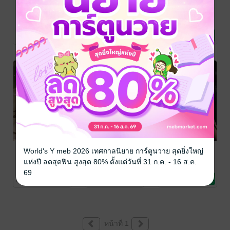
สามีข้า...คือ
สามีข้า...คือ
ชะตานี้...ข้า
ท่านแม่ทัพ เล่ม
ท่านแม่ทัพ เล่ม
ลิขิต
2
1
เดือนพราว/
เดือนพราว/
เดือนพราว/
พระจันทร์เสี้ยว
นิยายรักจีนโบราณ
/
พระจันทร์เสี้ยว
นิยายรักจีนโบราณ
/
พระจันทร์เสี้ยว
นิยายรักจีนโบราณ
/
4 Rating
3 Rating
4 Rating
เดือนพราว
เดือนพราว
เดือนพราว
กลิ่นบูรพา
หลงภพในพม่า
MY BOSS สุดที่
World's Y meb 2026 เทศกาลนิยาย การ์ตูนวาย สุดยิ่งใหญ่
พีเรียด
(ร้าย) รัก
พระจันทร์เสี้ยวใน
แห่งปี ลดสุดฟิน สูงสุด 80% ตั้งแต่วันที่ 31 ก.ค. - 16 ส.ค.
เดือนเพ็ญ
นิยายรัก
พ.ศ.2481 (ภาค
พระจันทร์เสี้ยวใน
พระจันทร์เสี้ยว
/
69
เดือนเพ็ญ
นิยายโรมานซ์
พระจันทร์เสี้ยว/
นิยายโรมานซ์
แรก)
2 Rating
4 Rating
1 Rating
พระจันทร์เสี้ยว
หน้าที่ 1