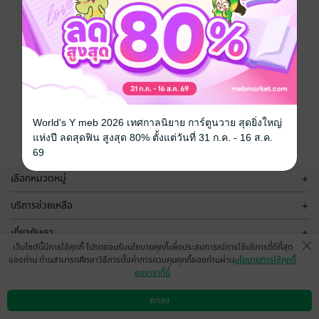
บายศรีสยาม
พิมพ์ครั้งที่ 3
พิสิฐชัย พรจิตรทิพย์
/ บริษัท ออลเดย์
การออกแบบและ
No Rating
ช็อปปิ้ง จำกัด
สร้างสรรค์
หน้าที่ 1
World's Y meb 2026 เทศกาลนิยาย การ์ตูนวาย สุดยิ่งใหญ่
แห่งปี ลดสุดฟิน สูงสุด 80% ตั้งแต่วันที่ 31 ก.ค. - 16 ส.ค.
69
เลือกหมวดหมู่
+
บริการช่วยเหลือ
+
เกี่ยวกับเรา
+
เว็บไซต์นี้มีการใช้คุกกี้ โปรดยอมรับนโยบายคุกกี้เพื่อประสบการณ์การใช้บริการที่ดีที่สุด
กลุ่มธุรกิจในเครือ
+
ของท่าน ท่านสามารถศึกษาวิธีการตั้งค่าการควบคุมคุกกี้ของท่านผ่าน
นโยบายการใช้คุกกี้
ของเราที่นี่
ตกลง
ดาวน์โหลดแอป
วิธีการใช้งาน
ติดต่อเรา