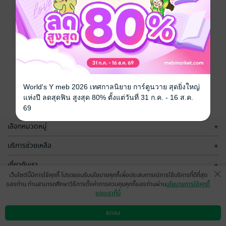
การนวดเพื่อ
ดูแลผู้สูงอายุใน
บ้านด้วยตนเอง
ภัทรพร ใบพลูทอง
/
Miracle
สุขภาพ
No Rating
Duck/LECSA
THAILAND
หน้าที่ 1
World's Y meb 2026 เทศกาลนิยาย การ์ตูนวาย สุดยิ่งใหญ่
แห่งปี ลดสุดฟิน สูงสุด 80% ตั้งแต่วันที่ 31 ก.ค. - 16 ส.ค.
69
เลือกหมวดหมู่
+
บริการช่วยเหลือ
+
เกี่ยวกับเรา
+
เว็บไซต์นี้มีการใช้คุกกี้ โปรดยอมรับนโยบายคุกกี้เพื่อประสบการณ์การใช้บริการที่ดีที่สุด
กลุ่มธุรกิจในเครือ
+
ของท่าน ท่านสามารถศึกษาวิธีการตั้งค่าการควบคุมคุกกี้ของท่านผ่าน
นโยบายการใช้คุกกี้
ของเราที่นี่
ตกลง
ดาวน์โหลดแอป
วิธีการใช้งาน
ติดต่อเรา