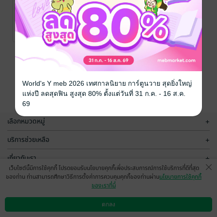
เปลี่ยนจาก
Dark มาเป็น
Dope ด้วย
มงตล กรัตะนุตถะ
/
บริษัท ออลเดย์ ช็อป
พัฒนาตนเอง
Mindset ของ
No Rating
ปิ้ง จำกัด
คนที่สำเร็จ
หน้าที่ 1
World's Y meb 2026 เทศกาลนิยาย การ์ตูนวาย สุดยิ่งใหญ่
แห่งปี ลดสุดฟิน สูงสุด 80% ตั้งแต่วันที่ 31 ก.ค. - 16 ส.ค.
69
เลือกหมวดหมู่
+
บริการช่วยเหลือ
+
เกี่ยวกับเรา
+
เว็บไซต์นี้มีการใช้คุกกี้ โปรดยอมรับนโยบายคุกกี้เพื่อประสบการณ์การใช้บริการที่ดีที่สุด
กลุ่มธุรกิจในเครือ
+
ของท่าน ท่านสามารถศึกษาวิธีการตั้งค่าการควบคุมคุกกี้ของท่านผ่าน
นโยบายการใช้คุกกี้
ของเราที่นี่
ตกลง
ดาวน์โหลดแอป
วิธีการใช้งาน
ติดต่อเรา