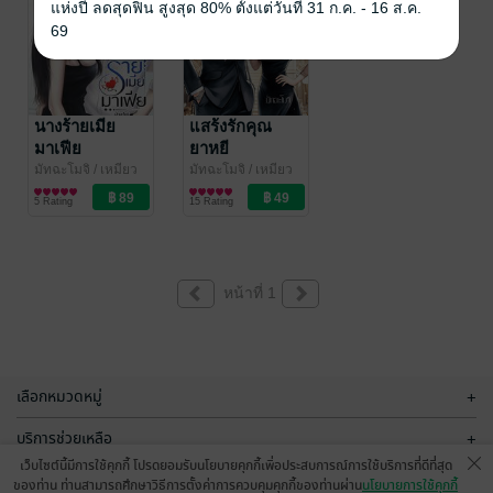
แห่งปี ลดสุดฟิน สูงสุด 80% ตั้งแต่วันที่ 31 ก.ค. - 16 ส.ค.
69
นางร้ายเมีย
แสร้งรักคุณ
มาเฟีย
ยาหยี
มัทฉะโมจิ
/ เหมียว
มัทฉะโมจิ
/ เหมียว
พิมพ์ | มัทฉะโมจิ
นิยายโรมานซ์
พิมพ์ | มัทฉะโมจิ
นิยายโรมานซ์
5 Rating
15 Rating
หน้าที่ 1
เลือกหมวดหมู่
+
บริการช่วยเหลือ
+
เว็บไซต์นี้มีการใช้คุกกี้ โปรดยอมรับนโยบายคุกกี้เพื่อประสบการณ์การใช้บริการที่ดีที่สุด
เกี่ยวกับเรา
+
ของท่าน ท่านสามารถศึกษาวิธีการตั้งค่าการควบคุมคุกกี้ของท่านผ่าน
นโยบายการใช้คุกกี้