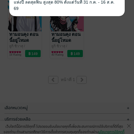
แห่งปี ลดสุดฟิน สูงสุด 80% ตั้งแต่วันที่ 31 ก.ค. - 16 ส.ค.
69
ทามอนคุง ตอน
ทามอนคุง ตอน
นี้อยู่โหมด
นี้อยู่โหมด
ไหน!? เล่ม 2
ไหน!? เล่ม 1
ยูกิ ชิวาสุ
/
ยูกิ ชิวาสุ
/
PHOENIX NEXT
การ์ตูนทั่วไป
PHOENIX NEXT
การ์ตูนทั่วไป
(ฉบับการ์ตูน)
(ฉบับการ์ตูน)
18 Rating
40 Rating
หน้าที่ 1
เลือกหมวดหมู่
+
บริการช่วยเหลือ
+
เว็บไซต์นี้มีการใช้คุกกี้ โปรดยอมรับนโยบายคุกกี้เพื่อประสบการณ์การใช้บริการที่ดีที่สุด
เกี่ยวกับเรา
+
ของท่าน ท่านสามารถศึกษาวิธีการตั้งค่าการควบคุมคุกกี้ของท่านผ่าน
นโยบายการใช้คุกกี้