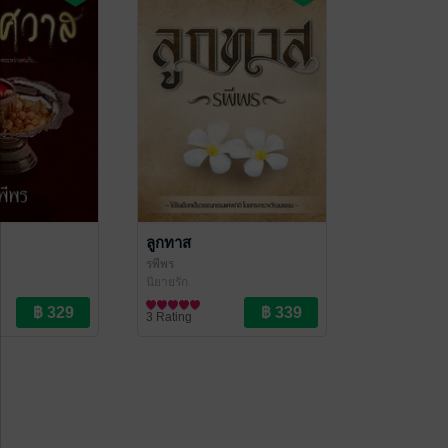
ลูกทาส
รพีพร
นิยายรัก
3 Rating