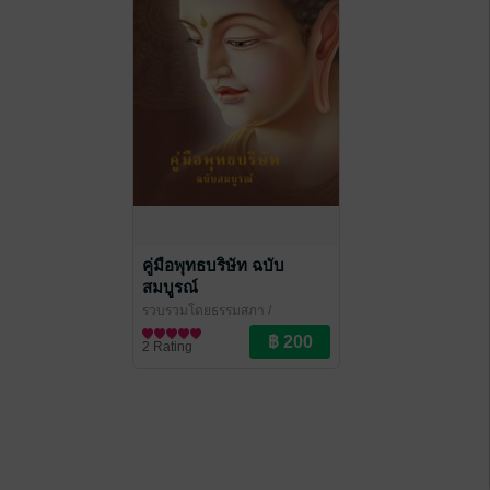
คู่มือพุทธบริษัท ฉบับ
สมบูรณ์
รวบรวมโดยธรรมสภา
/
Thammasapa
ธรรมะ/ปรัชญา
2 Rating