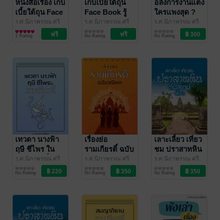
หนังสือเรื่อง เก็บ
เก็บเบี้ยใต้ถุน
อลังการงานแต่ง
เบี้ยใต้ถุน Face
Face Book รู้
ใครแพงสุด ?
Book รู้รอบ
รอบ ครอบ
ร.ศ.นิภาพรรณ ศรี
ร.ศ.นิภาพรรณ ศรี
ร.ศ.นิภาพรรณ ศรี
พงษ์
ประวัติศาสตร์
/ พรรณนิภ
พงษ์
วิทยาศาสตร์และ
/ พรรณนิภ
พงษ์
สารคดี
/ พรรณนิภ
ครอบจักรวาล
จักรวาล ชุด
1 Rating
No Rating
No Rating
เทคโนโลยี
ชุดเกร็ด
ท้องฟ้า ดวงดาว
ประวัติศาสตร์
และเอกภพ เล่ม
จีน
1
เทวดา นางฟ้า
เรื่องย่อ
เลาะเลี้ยว เที่ยว
ฤษี ชีไพร ใน
รามเกียรติ์ ฉบับ
ชม ปราสาทหิน
รามเกียรติ์
วณิพก
ถิ่นสยามเล่ม 2
ร.ศ.นิภาพรรณ ศรี
ร.ศ.นิภาพรรณ ศรี
ร.ศ.นิภาพรรณ ศรี
พงษ์
วรรณกรรมทั่วไป
/ พรรณนิภ
พงษ์
วรรณกรรมคลาสสิก/
/ พรรณนิภ
พงษ์
ท่องเที่ยว
/ พรรณนิภ
No Rating
No Rating
No Rating
วรรณคดีไทย