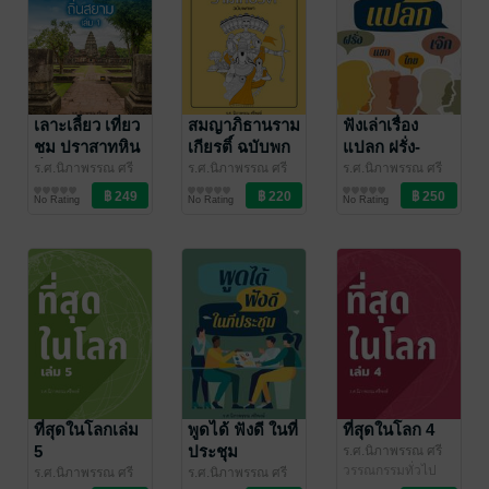
เลาะเลี้ยว เที่ยว
สมญาภิธานราม
ฟังเล่าเรื่อง
ชม ปราสาทหิน
เกียรติ์ ฉบับพก
แปลก ฝรั่ง-
ถิ่นสยามเล่ม 1
พา
แขก-ไทย-เจ๊ก
ร.ศ.นิภาพรรณ ศรี
ร.ศ.นิภาพรรณ ศรี
ร.ศ.นิภาพรรณ ศรี
พงษ์
ท่องเที่ยว
/ พรรณนิภ
พงษ์
วรรณกรรมทั่วไป
/ พรรณนิภ
พงษ์
วรรณกรรมทั่วไป
/ พรรณนิภ
No Rating
No Rating
No Rating
ที่สุดในโลกเล่ม
พูดได้ ฟังดี ในที่
ที่สุดในโลก 4
5
ประชุม
ร.ศ.นิภาพรรณ ศรี
พงษ์
วรรณกรรมทั่วไป
/ พรรณนิภ
ร.ศ.นิภาพรรณ ศรี
ร.ศ.นิภาพรรณ ศรี