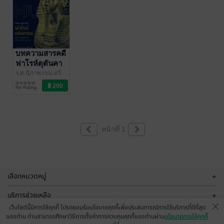
บทความสารคดี
ฟาโรห์ตุตันคา
เมน ปริศนาการ
ร.ศ.นิภาพรรณ ศรี
พงษ์
ประวัติศาสตร์
/ พรรณนิภ
สิ้นพระชนม์
No Rating
อุปัทวเหตุ หรือ
ฆาตกรรม
หน้าที่ 1
เลือกหมวดหมู่
+
บริการช่วยเหลือ
+
เว็บไซต์นี้มีการใช้คุกกี้ โปรดยอมรับนโยบายคุกกี้เพื่อประสบการณ์การใช้บริการที่ดีที่สุด
เกี่ยวกับเรา
+
ของท่าน ท่านสามารถศึกษาวิธีการตั้งค่าการควบคุมคุกกี้ของท่านผ่าน
นโยบายการใช้คุกกี้