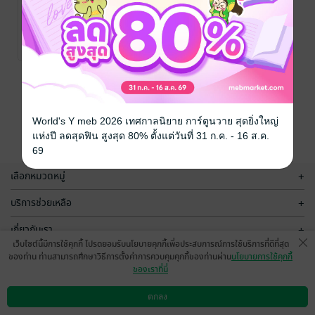
องค์หญิงปีศาจ
กับสนมชายทั้ง
แปด ภาค1
ลีลิตLilit
/ บัวเขียว
สีหม่น
นิยายรักจีนโบราณ
No Rating
หน้าที่ 1
World's Y meb 2026 เทศกาลนิยาย การ์ตูนวาย สุดยิ่งใหญ่
แห่งปี ลดสุดฟิน สูงสุด 80% ตั้งแต่วันที่ 31 ก.ค. - 16 ส.ค.
69
เลือกหมวดหมู่
+
บริการช่วยเหลือ
+
เกี่ยวกับเรา
+
เว็บไซต์นี้มีการใช้คุกกี้ โปรดยอมรับนโยบายคุกกี้เพื่อประสบการณ์การใช้บริการที่ดีที่สุด
กลุ่มธุรกิจในเครือ
+
ของท่าน ท่านสามารถศึกษาวิธีการตั้งค่าการควบคุมคุกกี้ของท่านผ่าน
นโยบายการใช้คุกกี้
ของเราที่นี่
ตกลง
ดาวน์โหลดแอป
วิธีการใช้งาน
ติดต่อเรา