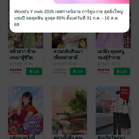
World's Y meb 2026 เทศกาลนิยาย การ์ตูนวาย สุดยิ่งใหญ่
แห่งปี ลดสุดฟิน สูงสุด 80% ตั้งแต่วันที่ 31 ก.ค. - 16 ส.ค.
69
หลิวฮวา ข้าม
หวนกลับคืนมา
เยว่ผิง คุณหนู
ภพมาสู้ชีวิต
เพื่อหย่าสามี
รองผู้ร่ำรวย
ลูกหมูข้างบ้าน
ลูกหมูข้างบ้าน
ลูกหมูข้างบ้าน
นิยายรักจีนโบราณ
นิยายรักจีนโบราณ
นิยายรักจีนโบราณ
1 Rating
No Rating
2 Rating
กลับมาครั้งนี้
หยางจิ้งผิง คุณ
ฉันเกิดใหม่มา