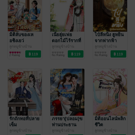
มิติลับของเห
เนี่ยฮุ่ยเฟย
ไป๋ลี่หนิง ฮูหยิน
อชิงเยว่
ดอกไม้ไร้รากที่
จากฟากฟ้า
เบ่งบานอีกครา
ลูกหมูข้างบ้าน
ลูกหมูข้างบ้าน
ลูกหมูข้างบ้าน
นิยายรักจีนโบราณ
นิยายรักจีนโบราณ
นิยายรักจีนโบราณ
2 Rating
No Rating
No Rating
รักถักทอที่ปลาย
ภรรยา[ปลอม]ของ
มิติออนไลน์พลิก
เข็ม
ท่านประธาน
ชีวิต
ลูกหมูข้างบ้าน
ลูกหมูข้างบ้าน
ลูกหมูข้างบ้าน