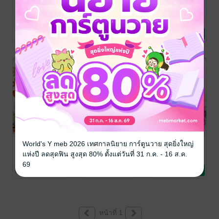
ทะลุมิติมาเป็น
SET สี่สตรีผู้มี
สู่แดนภาพฝัน นิ
เทพกระบี่ไร้พลัง
พลังวิเศษแห่ง
รันดร์รัก
ต้าเผิง
วริณชญา
วริณชญา
วริณชญา
นิยายรักจีนโบราณ
นิยายรักจีนโบราณ
นิยายรักจีนโบราณ
No Rating
1 Rating
1 Rating
เล่ห์กลรัก หัวใจ
บุปผารักเคียงใจ
ย้อนเวลารัก
World's Y meb 2026 เทศกาลนิยาย การ์ตูนวาย สุดยิ่งใหญ่
สองวิญญาณ
ในเนตรพราว
พลิกชะตาแค้น
แห่งปี ลดสุดฟิน สูงสุด 80% ตั้งแต่วันที่ 31 ก.ค. - 16 ส.ค.
วริณชญา
วริณชญา
วริณชญา
69
นิยายรักจีนโบราณ
นิยายรักจีนโบราณ
นิยายรักจีนโบราณ
No Rating
No Rating
1 Rating
หน้าที่ 1