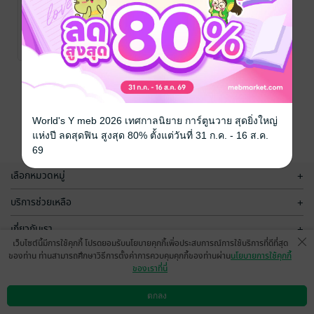
บอสคะ นั่น
ไม่ใช่คำแปลค่ะ
วรุญณิศา
/ Saner
Books
นิยายโรมานซ์
1 Rating
หน้าที่ 1
World's Y meb 2026 เทศกาลนิยาย การ์ตูนวาย สุดยิ่งใหญ่
แห่งปี ลดสุดฟิน สูงสุด 80% ตั้งแต่วันที่ 31 ก.ค. - 16 ส.ค.
69
เลือกหมวดหมู่
+
บริการช่วยเหลือ
+
เกี่ยวกับเรา
+
เว็บไซต์นี้มีการใช้คุกกี้ โปรดยอมรับนโยบายคุกกี้เพื่อประสบการณ์การใช้บริการที่ดีที่สุด
กลุ่มธุรกิจในเครือ
+
ของท่าน ท่านสามารถศึกษาวิธีการตั้งค่าการควบคุมคุกกี้ของท่านผ่าน
นโยบายการใช้คุกกี้
ของเราที่นี่
ตกลง
ดาวน์โหลดแอป
วิธีการใช้งาน
ติดต่อเรา