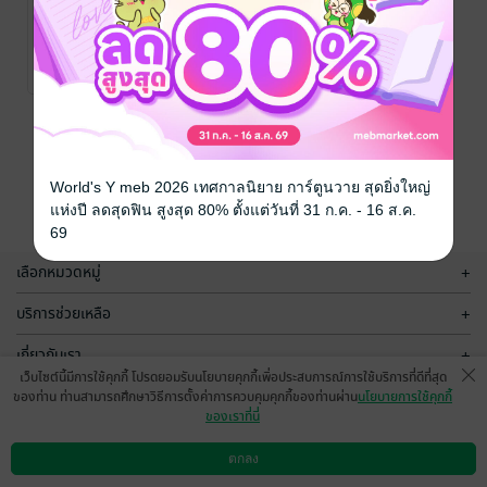
แรมรัถยา
วสุทิยา
/ Wasu
นิยายรัก
4 Rating
หน้าที่ 1
World's Y meb 2026 เทศกาลนิยาย การ์ตูนวาย สุดยิ่งใหญ่
แห่งปี ลดสุดฟิน สูงสุด 80% ตั้งแต่วันที่ 31 ก.ค. - 16 ส.ค.
69
เลือกหมวดหมู่
+
บริการช่วยเหลือ
+
เกี่ยวกับเรา
+
เว็บไซต์นี้มีการใช้คุกกี้ โปรดยอมรับนโยบายคุกกี้เพื่อประสบการณ์การใช้บริการที่ดีที่สุด
กลุ่มธุรกิจในเครือ
+
ของท่าน ท่านสามารถศึกษาวิธีการตั้งค่าการควบคุมคุกกี้ของท่านผ่าน
นโยบายการใช้คุกกี้
ของเราที่นี่
ตกลง
ดาวน์โหลดแอป
วิธีการใช้งาน
ติดต่อเรา