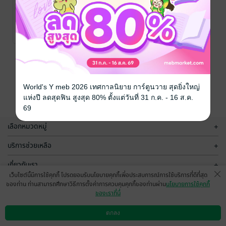
ขำขันร้านหมอ
วิด.....ยา
วิทยา จันทร์ศิริโพธา
/ WittayaJan
สาระบันเทิง
1 Rating
หน้าที่ 1
World's Y meb 2026 เทศกาลนิยาย การ์ตูนวาย สุดยิ่งใหญ่
แห่งปี ลดสุดฟิน สูงสุด 80% ตั้งแต่วันที่ 31 ก.ค. - 16 ส.ค.
69
เลือกหมวดหมู่
+
บริการช่วยเหลือ
+
เกี่ยวกับเรา
+
เว็บไซต์นี้มีการใช้คุกกี้ โปรดยอมรับนโยบายคุกกี้เพื่อประสบการณ์การใช้บริการที่ดีที่สุด
กลุ่มธุรกิจในเครือ
+
ของท่าน ท่านสามารถศึกษาวิธีการตั้งค่าการควบคุมคุกกี้ของท่านผ่าน
นโยบายการใช้คุกกี้
ของเราที่นี่
ตกลง
ดาวน์โหลดแอป
วิธีการใช้งาน
ติดต่อเรา