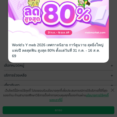
Daruma ล้มกี่ที
เรื่องของวันพรุ่ง
ก็มีความสุข
นี้...ที่ยังมาไม่ถึง
ว่างเปล่าเต็ม
/
ว่างเปล่าเต็ม
/
สำนักพิมพ์ฤดูคำ
พัฒนาตนเอง
สำนักพิมพ์ฤดูคำ
พัฒนาตนเอง
No Rating
No Rating
หน้าที่ 1
World's Y meb 2026 เทศกาลนิยาย การ์ตูนวาย สุดยิ่งใหญ่
แห่งปี ลดสุดฟิน สูงสุด 80% ตั้งแต่วันที่ 31 ก.ค. - 16 ส.ค.
69
เลือกหมวดหมู่
+
บริการช่วยเหลือ
+
เกี่ยวกับเรา
+
เว็บไซต์นี้มีการใช้คุกกี้ โปรดยอมรับนโยบายคุกกี้เพื่อประสบการณ์การใช้บริการที่ดีที่สุด
กลุ่มธุรกิจในเครือ
+
ของท่าน ท่านสามารถศึกษาวิธีการตั้งค่าการควบคุมคุกกี้ของท่านผ่าน
นโยบายการใช้คุกกี้
ของเราที่นี่
ตกลง
ดาวน์โหลดแอป
วิธีการใช้งาน
ติดต่อเรา