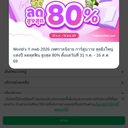
พระรอด ฉบับ
ปทานุกรมพระ
พิมพ์นิยม
เครื่องชุดเบญจ
ภาคี
ศ.อรรคเดช กฤษณะ
ศ.อรรคเดช กฤษณะ
ดิลก
ความเชื่อและ
/ ดวงกมล บุ๊คส์
ดิลก
ความเชื่อและ
/ ดวงกมล บุ๊คส์
No Rating
No Rating
ดิสทริบิวเตอร์
ศาสนา/พระเครื่อง
ดิสทริบิวเตอร์
ศาสนา/พระเครื่อง
หน้าที่ 1
World's Y meb 2026 เทศกาลนิยาย การ์ตูนวาย สุดยิ่งใหญ่
แห่งปี ลดสุดฟิน สูงสุด 80% ตั้งแต่วันที่ 31 ก.ค. - 16 ส.ค.
69
เลือกหมวดหมู่
+
บริการช่วยเหลือ
+
เกี่ยวกับเรา
+
เว็บไซต์นี้มีการใช้คุกกี้ โปรดยอมรับนโยบายคุกกี้เพื่อประสบการณ์การใช้บริการที่ดีที่สุด
กลุ่มธุรกิจในเครือ
+
ของท่าน ท่านสามารถศึกษาวิธีการตั้งค่าการควบคุมคุกกี้ของท่านผ่าน
นโยบายการใช้คุกกี้
ของเราที่นี่
ตกลง
ดาวน์โหลดแอป
วิธีการใช้งาน
ติดต่อเรา